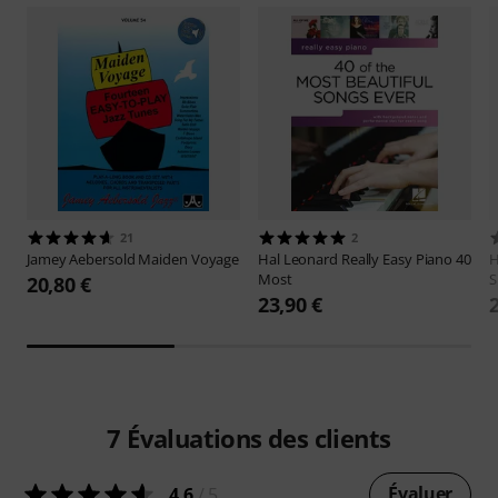
21
2
Jamey Aebersold
Maiden Voyage
Hal Leonard
Really Easy Piano 40
H
Most
S
20,80 €
23,90 €
7
Évaluations des clients
Évaluer
4.6
/ 5