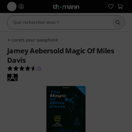
Démarr
Livrets pour saxophone
Jamey Aebersold Magic Of Miles
Davis
4.6 étoiles sur 5 d'après 7 évaluations clients
(
7
)