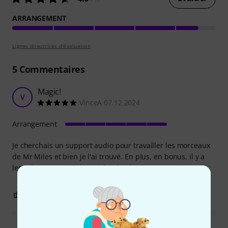
ARRANGEMENT
Lignes directrices d'évaluation
5
Commentaires
Magic!
V
VinceA 07.12.2024
Arrangement
Je cherchais un support audio pour travailler les morceaux
de Mr Miles et bien je l'ai trouvé. En plus, en bonus, il y a
les Milestones que demander de plus.
0
0
SIGNALER L'ÉVALUATION