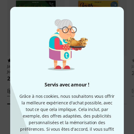
1
2
Jamey Aebersold
Antonio Carlos
Jamey Aebersold
Bossa Novas
J
Jobim
20,80 €
20,80 €
Servis avec amour !
Comparer
Comparer
Grâce à nos cookies, nous souhaitons vous offrir
la meilleure expérience d'achat possible, avec
tout ce que cela implique. Cela inclut, par
exemple, des offres adaptées, des publicités
personnalisées et la mémorisation des
Navigateur intelligent
préférences. Si vous êtes d'accord, il vous suffit