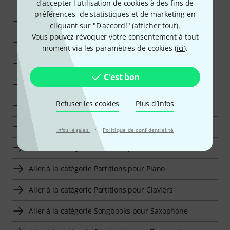
d'accepter l'utilisation de cookies à des fins de
préférences, de statistiques et de marketing en
Jamey Aebersold Jazz Play-Along en un clin d'oeil
cliquant sur "D'accord!" (
afficher tout
).
Vous pouvez révoquer votre consentement à tout
Aller à la catégorie Jazz Play-Along
moment via les paramètres de cookies (
ici
).
Aller à la catégorie Songbooks pour Trombone
C'est bon
Aller à la catégorie Partitions pour Violon
Refuser les cookies
Plus d´infos
Aller à la catégorie Partitions pour Guitare Electrique
Aller à la catégorie Partitions pour Guitare Acoustique
·
Infos légales
Politique de confidentialité
Aller à la catégorie Partitions pour Basse
Aller à la catégorie Partitions pour Piano
Aller à la catégorie Partitions pour Claviers
Aller à la catégorie Songbooks pour Saxophone