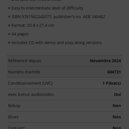
Easy to intermediate level of difficulty
ISBN 9781562242077, publisher's no. AEB 140482
Format: 20.8 x 27.4 cm
44 pages
Includes CD with demo and play-along versions
Référencé depuis
Novembre 2024
Numéro d'article
604721
Conditionnement (UVC)
1 Pièce(s)
Avec bonus audio/vidéo
Oui
Bebop
Non
Blues
Non
Cool Jazz
Non