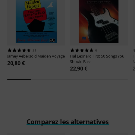
21
6
Jamey Aebersold
Maiden Voyage
Hal Leonard
First 50 Songs You
H
Should Bass
M
20,80 €
22,90 €
Comparez les alternatives