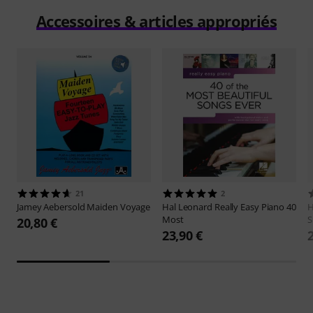
Accessoires & articles appropriés
21
2
Jamey Aebersold
Maiden Voyage
Hal Leonard
Really Easy Piano 40
H
Most
S
20,80 €
23,90 €