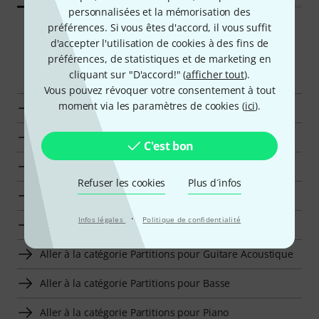
personnalisées et la mémorisation des
préférences. Si vous êtes d'accord, il vous suffit
d'accepter l'utilisation de cookies à des fins de
préférences, de statistiques et de marketing en
Navigateur intelligent
cliquant sur "D'accord!" (
afficher tout
).
Vous pouvez révoquer votre consentement à tout
moment via les paramètres de cookies (
ici
).
Jamey Aebersold Jazz Play-Along en un clin d'oeil
Aller à la catégorie Jazz Play-Along
C'est bon
Aller à la catégorie Songbooks pour Trombone
Refuser les cookies
Plus d´infos
Aller à la catégorie Partitions pour Violon
·
Infos légales
Politique de confidentialité
Aller à la catégorie Partitions pour Guitare Electrique
Aller à la catégorie Partitions pour Guitare Acoustique
Aller à la catégorie Partitions pour Basse
Aller à la catégorie Partitions pour Piano