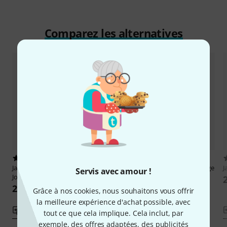
Comparez les alternatives
1
21
Jamey Aebersold
Antonio Carlos
Jamey Aebersold
Maiden Voyage
J
Servis avec amour !
Jobim
20,80 €
20,80 €
Grâce à nos cookies, nous souhaitons vous offrir
la meilleure expérience d'achat possible, avec
Comparer
Comparer
tout ce que cela implique. Cela inclut, par
exemple, des offres adaptées, des publicités