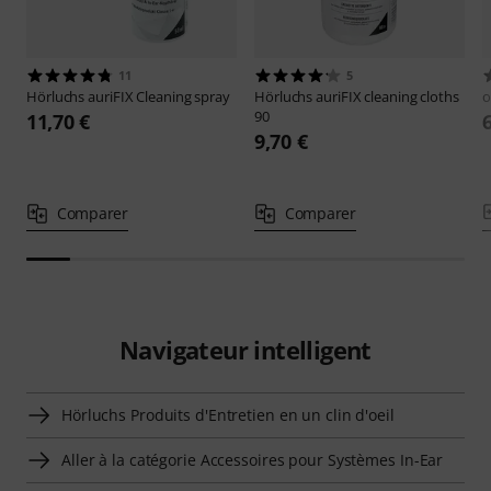
11
5
Hörluchs
auriFIX Cleaning spray
Hörluchs
auriFIX cleaning cloths
o
90
11,70 €
9,70 €
Comparer
Comparer
Navigateur intelligent
Hörluchs Produits d'Entretien en un clin d'oeil
Aller à la catégorie Accessoires pour Systèmes In-Ear