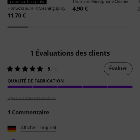
Thomann
Microphone Cleaner
t
CONVIENT À COUP SÛR
4,90 €
Hörluchs
auriFIX Cleaning spray
11,70 €
1
Évaluations des clients
Évaluer
5
/ 5
QUALITÉ DE FABRICATION
Lignes directrices d'évaluation
1
Commentaire
Afficher l'original