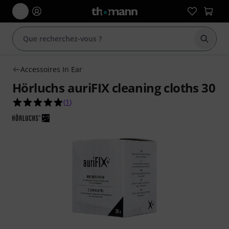
Démarr
Accessoires In Ear
Hörluchs auriFIX cleaning cloths 30
5.0 étoiles sur 5 d'après 1 évaluations clients
(
1
)