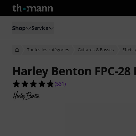
Shop
Service
Toutes les catégories
Guitares & Basses
Effets 
Harley Benton FPC-28 
4.8 étoiles sur 5 d'après 531 évaluat
(
531
)