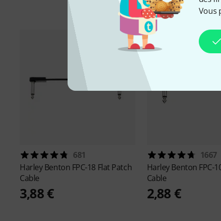
Vous 
681
1667
Harley Benton
FPC-18 Flat Patch
Harley Benton
FPC-10
Cable
Cable
3,88 €
2,88 €