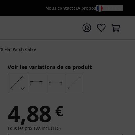
Nous contacter
A propos
FR / €
rrer la recherche avec le terme de recherche {searchTerm
28 Flat Patch Cable
Voir les variations de ce produit
4,88
€
Tous les prix TVA incl. (TTC)