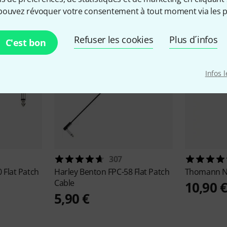
pouvez révoquer votre consentement à tout moment via les p
Refuser les cookies
Plus d´infos
C'est bon
Infos 
307
 Flat Patch
Harley Benton
FPC-58 Flat Patch
Thomann
N
Cable
10,90 
5,90 €