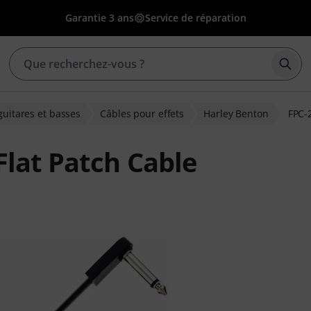
Garantie 3 ans
Service de réparation
Déma
guitares et basses
Câbles pour effets
Harley Benton
FPC-
Flat Patch Cable
ions clients