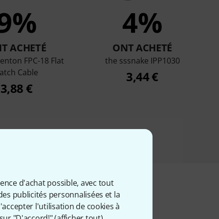
9%
4%
T ACHETÉ
ONT ACHETÉ
enton FPC-18 Flat
the sssnake IPP1030
atch Cable
3,44 €
3,88 €
ience d'achat possible, avec tout
des publicités personnalisées et la
accepter l'utilisation de cookies à
iés
sur "D'accord!" (
afficher tout
).