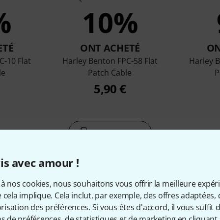
%
10%
ETÉ
ONT ACHETÉ
ON
C-10 Flat
Harley Benton FPC-58 Flat
Harley B
le
Patch Cable
P
5,90 €
Comparer
is avec amour !
à nos cookies, nous souhaitons vous offrir la meilleure expér
 cela implique. Cela inclut, par exemple, des offres adaptées, 
sation des préférences. Si vous êtes d'accord, il vous suffit d'
cessoires & articles appropr
ns de préférences, de statistiques et de marketing en cliquant 