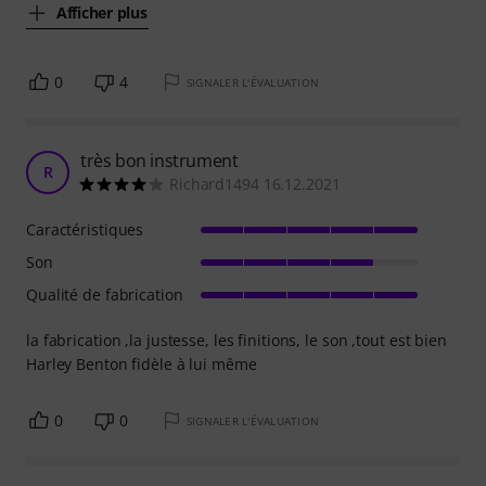
Afficher plus
0
4
SIGNALER L'ÉVALUATION
très bon instrument
R
Richard1494 16.12.2021
Caractéristiques
Son
Qualité de fabrication
la fabrication ,la justesse, les finitions, le son ,tout est bien
Harley Benton fidèle à lui même
0
0
SIGNALER L'ÉVALUATION