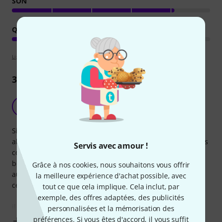
SON
QUALITÉ DE FABRICATION
Lignes directrices d'évaluation
36
Commentaires
Agréable surprise
B
Bruno77520 21.11.2016
Si on passe sur les petits détails de finition, le mauvais
alignement du cordier (qui ne gène pas). le manche est trés
Servis avec amour !
confortable et pas de frets qui accrochent, même pas
besoin de sortir la lime et le papier de verre comme on
Grâce à nos cookies, nous souhaitons vous offrir
aurait pu s'y attendre et le son est bien plus puissant que
la meilleure expérience d'achat possible, avec
ce que l'on pourrait penser.
tout ce que cela implique. Cela inclut, par
exemple, des offres adaptées, des publicités
il a un look mignon sympa qui fait que
personnalisées et la mémorisation des
préférences. Si vous êtes d'accord, il vous suffit
Afficher plus