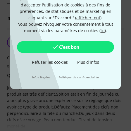
d'accepter l'utilisation de cookies à des fins de
préférences, de statistiques et de marketing en
cliquant sur "D'accord!" (
afficher tout
).
2
0
SIGNALER L'ÉVALUATION
Vous pouvez révoquer votre consentement à tout
moment via les paramètres de cookies (
ici
).
Contrôle qualité décevant de THOMANN
L
LGNUKULELE 18.12.2019
C'est bon
Caractéristiques
Refuser les cookies
Plus d´infos
Son
Qualité de fabrication
·
Infos légales
Politique de confidentialité
Je me permet de vous écrire car le contrôle qualité de ce
produit est très déficient.Soit on était en fin de journée ou
alors plus grave aucune expérience sur le réglage que dois
avoir ce type de produit.Défauts: Placement des clefs non
perpendiculaire à la tête du manche.Du jeux dans deux
clefs d"accordage..Peau non tendue..Tirant de tension
monté de