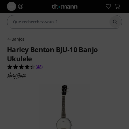
Démarr
Banjos
Harley Benton BJU-10 Banjo
Ukulele
4.3 étoiles sur 5 d'après 48 évaluations clients
(
48
)