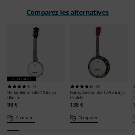
Comparez les alternatives
PRODUIT ACTUEL
48
164
Harley Benton
BJU-10 Banjo
Harley Benton
BJU-15Pro Banjo
H
Ukulele
Ukulele
S
98 €
138 €
Comparer
Comparer