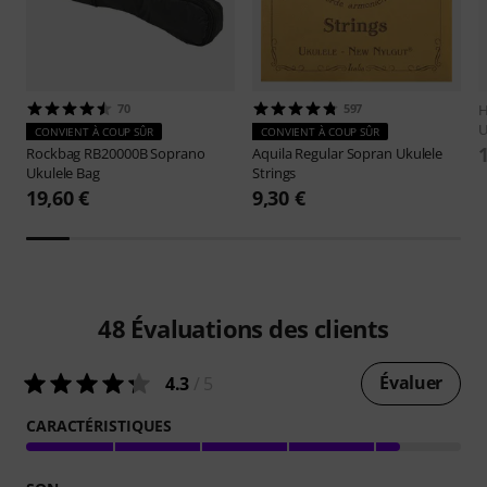
70
597
H
U
CONVIENT À COUP SÛR
CONVIENT À COUP SÛR
Rockbag
RB20000B Soprano
Aquila
Regular Sopran Ukulele
Ukulele Bag
Strings
19,60 €
9,30 €
48
Évaluations des clients
Évaluer
4.3
/ 5
CARACTÉRISTIQUES