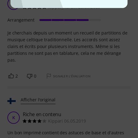
Super livre
T
topper_hardin 23.09.2020
Arrangement
Je cherchais depuis un moment un recueil de partitions de
musique celtique traditionnelle. Les accords sont assez
clairs et écrits pour plusieurs instruments. Même si les
partitions ne sont pas en tablature, cela ne me dérange
pas.
2
0
SIGNALER L'ÉVALUATION
Afficher l'original
Riche en contenu
K
Kippari 06.05.2019
Un bon imprimé contient des astuces de base et d'autres