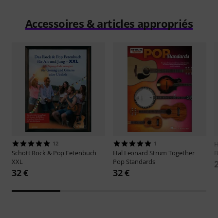
Accessoires & articles appropriés
12
1
H
Schott
Rock & Pop Fetenbuch
Hal Leonard
Strum Together
B
XXL
Pop Standards
32 €
32 €