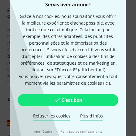
couplets soient écrits sous la partition ; cela facilite
Servis avec amour !
grandement l'apprentissage des chansons, surtout celles
que l'on ne connaît pas. Autre atout : à l'ouverture du livre,
Grâce à nos cookies, nous souhaitons vous offrir
les accords pour les différents instruments (guitare,
la meilleure expérience d'achat possible, avec
ukulélé, ukulélé baryton, banjo, mandoline) sont toujours
tout ce que cela implique. Cela inclut, par
indiqués sur la page de gauche, et la chanson sur celle de
exemple, des offres adaptées, des publicités
droite. Ainsi, un simple coup d'œil à la page de gauche
personnalisées et la mémorisation des
suffit pour retrouver un accord. Les accords de banjo sont
préférences. Si vous êtes d'accord, il vous suffit
donnés pour un accordage en sol ouvert. Malgré tous ces
d'accepter l'utilisation de cookies à des fins de
points positifs, voici mon bémol : j'espérais trouver des
préférences, de statistiques et de marketing en
suggestions de rythmes d'accompagnement. Je
cliquant sur "D'accord!" (
afficher tout
).
recommande ce livre à tous les amateurs de musique
Vous pouvez révoquer votre consentement à tout
irlandaise et de bière irlandaise !
moment via les paramètres de cookies (
ici
).
0
0
SIGNALER L'ÉVALUATION
C'est bon
Refuser les cookies
Plus d´infos
Afficher l'original
·
Infos légales
Politique de confidentialité