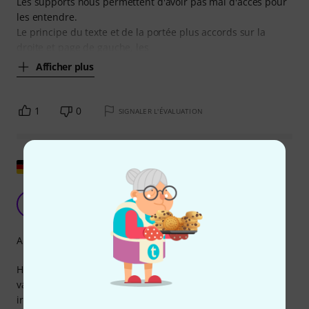
Les supports nous permettent d'avoir pas mal d'accès pour
les entendre.
Le principe du texte et de la portée plus accords sur la
droite et page de gauche, les
Afficher plus
1
0
SIGNALER L'ÉVALUATION
Afficher l'original
Très bon, avec quelques petites déductions.
U
Uwe119 08.06.2020
Arrangement
Hal Leonard Celtic Songs: Strum Together propose une
vaste sélection de chansons folkloriques (principalement)
irlandaises. J'apprécie particulièrement le fait que les