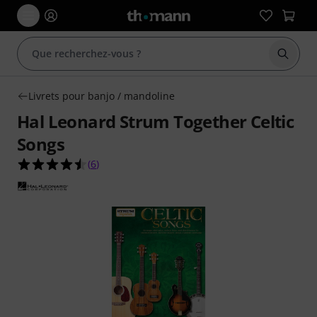
Démarr
Livrets pour banjo / mandoline
Hal Leonard Strum Together Celtic
Songs
4.5 étoiles sur 5 d'après 6 évaluations clients
(
6
)