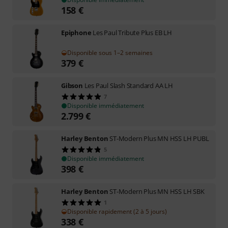
158
€
Epiphone
Les Paul Tribute Plus EB LH
Disponible sous 1–2 semaines
379
€
Gibson
Les Paul Slash Standard AA LH
7
Disponible immédiatement
2.799
€
Harley Benton
ST-Modern Plus MN HSS LH PUBL
5
Disponible immédiatement
398
€
Harley Benton
ST-Modern Plus MN HSS LH SBK
1
Disponible rapidement (2 à 5 jours)
338
€