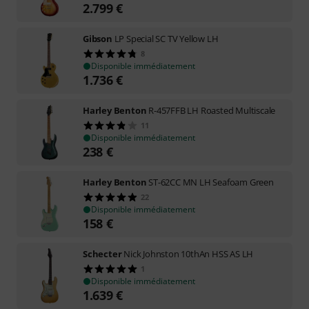
2.799
€
Gibson
LP Special SC TV Yellow LH
8
Disponible immédiatement
1.736
€
Harley Benton
R-457FFB LH Roasted Multiscale
11
Disponible immédiatement
238
€
Harley Benton
ST-62CC MN LH Seafoam Green
22
Disponible immédiatement
158
€
Schecter
Nick Johnston 10thAn HSS AS LH
1
Disponible immédiatement
1.639
€