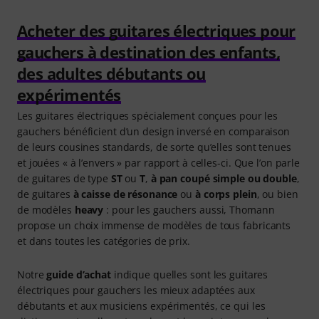
Acheter des guitares électriques pour
gauchers à destination des enfants,
des adultes débutants ou
expérimentés
Les guitares électriques spécialement conçues pour les
gauchers bénéficient d’un design inversé en comparaison
de leurs cousines standards, de sorte qu’elles sont tenues
et jouées « à l’envers » par rapport à celles-ci. Que l’on parle
de guitares de type
ST
ou
T
,
à pan coupé simple ou double
,
de guitares
à caisse de résonance
ou
à corps plein
, ou bien
de modèles
heavy
: pour les gauchers aussi, Thomann
propose un choix immense de modèles de tous fabricants
et dans toutes les catégories de prix.
Notre
guide d’achat
indique quelles sont les guitares
électriques pour gauchers les mieux adaptées aux
débutants et aux musiciens expérimentés, ce qui les