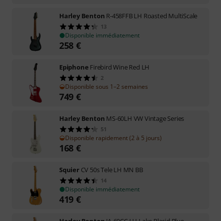
Harley Benton
R-458FFB LH Roasted MultiScale
13
Disponible immédiatement
258
€
Epiphone
Firebird Wine Red LH
2
Disponible sous 1–2 semaines
749
€
Harley Benton
MS-60LH VW Vintage Series
51
Disponible rapidement (2 à 5 jours)
168
€
Squier
CV 50s Tele LH MN BB
14
Disponible immédiatement
419
€