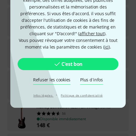
exemple, des offres adaptées, des publicités
personnalisées et la mémorisation des
Harley Benton
ST-Modern Plus HSS LH LPB
préférences. Si vous êtes d'accord, il vous suffit
6
d'accepter l'utilisation de cookies à des fins de
Disponible immédiatement
préférences, de statistiques et de marketing en
348
€
cliquant sur "D'accord!" (
afficher tout
).
Vous pouvez révoquer votre consentement à tout
Harley Benton
DC-200LH BK Student Series
moment via les paramètres de cookies (
ici
).
32
Disponible rapidement (2 à 5 jours)
98
€
C'est bon
Harley Benton
ST-Modern MN HSS LH SP
Refuser les cookies
Plus d´infos
6
Disponible immédiatement
177
€
·
Infos légales
Politique de confidentialité
Harley Benton
ST-62LH BK Vintage Series
56
Disponible immédiatement
148
€