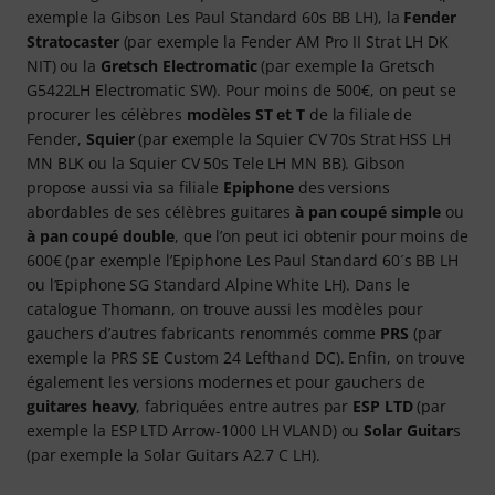
exemple la Gibson Les Paul Standard 60s BB LH), la
Fender
Stratocaster
(par exemple la Fender AM Pro II Strat LH DK
NIT) ou la
Gretsch Electromatic
(par exemple la Gretsch
G5422LH Electromatic SW). Pour moins de 500€, on peut se
procurer les célèbres
modèles ST et T
de la filiale de
Fender,
Squier
(par exemple la Squier CV 70s Strat HSS LH
MN BLK ou la Squier CV 50s Tele LH MN BB). Gibson
propose aussi via sa filiale
Epiphone
des versions
abordables de ses célèbres guitares
à pan coupé simple
ou
à pan coupé double
, que l’on peut ici obtenir pour moins de
600€ (par exemple l’Epiphone Les Paul Standard 60´s BB LH
ou l’Epiphone SG Standard Alpine White LH). Dans le
catalogue Thomann, on trouve aussi les modèles pour
gauchers d’autres fabricants renommés comme
PRS
(par
exemple la PRS SE Custom 24 Lefthand DC). Enfin, on trouve
également les versions modernes et pour gauchers de
guitares heavy
, fabriquées entre autres par
ESP LTD
(par
exemple la ESP LTD Arrow-1000 LH VLAND) ou
Solar Guitar
s
(par exemple la Solar Guitars A2.7 C LH).