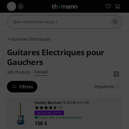
Démarr
Guitares Electriques
Guitares Electriques pour
Gauchers
Conseil
345
Produits
·
Filtres
Popularité
Harley Benton
TE-62DB LH LPB
45
MEILLEURE VENTE
Disponible immédiatement
158
€