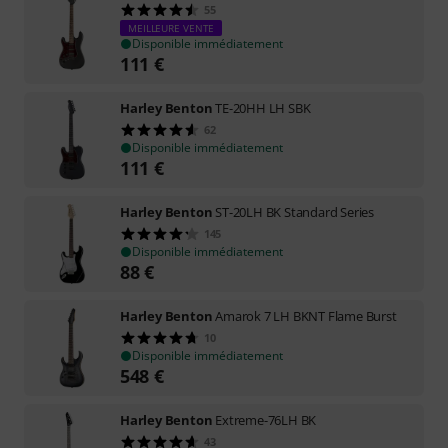
55
MEILLEURE VENTE
Disponible immédiatement
111
€
Harley Benton
TE-20HH LH SBK
62
Disponible immédiatement
111
€
Harley Benton
ST-20LH BK Standard Series
145
Disponible immédiatement
88
€
Harley Benton
Amarok 7 LH BKNT Flame Burst
10
Disponible immédiatement
548
€
Harley Benton
Extreme-76LH BK
43