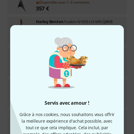
Disponible sous 1–2 semaines
357
€
Harley Benton
Fusion-IV HSS LH MN QBKB
1
Disponible immédiatement
498
€
Gibson
Les Paul Standard 60s IT LH
4
Disponible immédiatement
2.749
€
Ibanez
GRX70QAL-TBB GIO
15
Disponible immédiatement
238
€
Servis avec amour !
Grâce à nos cookies, nous souhaitons vous offrir
Harley Benton
ST-Modern HSS LH LPB
la meilleure expérience d'achat possible, avec
5
Disponible immédiatement
tout ce que cela implique. Cela inclut, par
177
€