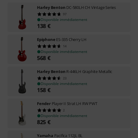
Harley Benton
DC-580LH CH Vintage Series
97
Disponible immédiatement
138
€
Epiphone
ES-335 Cherry LH
14
Disponible immédiatement
568
€
Harley Benton
R-446LH Graphite Metallic
23
Disponible immédiatement
158
€
Fender
Player II Strat LH RW PWT
2
Disponible immédiatement
825
€
Yamaha
Pacifica 112JL BL