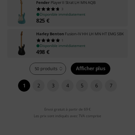
Fender
Player II Strat LH MN AQB
3
Disponible immédiatement
825
€
Harley Benton
Fusion-IV HH LH MN HT EMG SBK
1
Disponible immédiatement
498
€
Afficher plus
50 produits
1
2
3
4
5
6
7
Envoi gratuit à partir de 69 €
Les prix sont indiqués avec TVA comprise