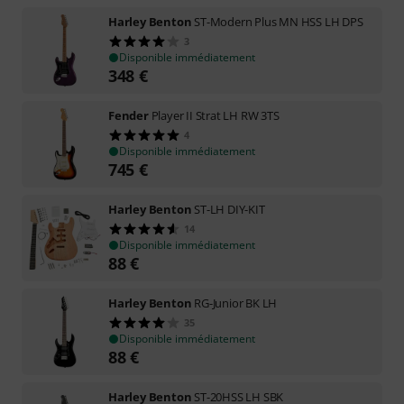
Harley Benton
ST-Modern Plus MN HSS LH DPS
3
Disponible immédiatement
348
€
Fender
Player II Strat LH RW 3TS
4
Disponible immédiatement
745
€
Harley Benton
ST-LH DIY-KIT
14
Disponible immédiatement
88
€
Harley Benton
RG-Junior BK LH
35
Disponible immédiatement
88
€
Harley Benton
ST-20HSS LH SBK