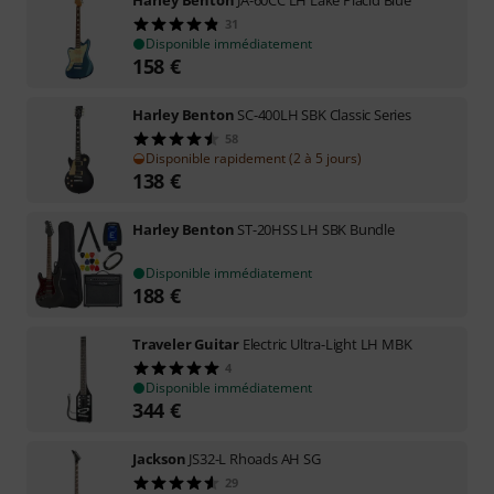
Harley Benton
JA-60CC LH Lake Placid Blue
31
Disponible immédiatement
158
€
Harley Benton
SC-400LH SBK Classic Series
58
Disponible rapidement (2 à 5 jours)
138
€
Harley Benton
ST-20HSS LH SBK Bundle
Disponible immédiatement
188
€
Traveler Guitar
Electric Ultra-Light LH MBK
4
Disponible immédiatement
344
€
Jackson
JS32-L Rhoads AH SG
29