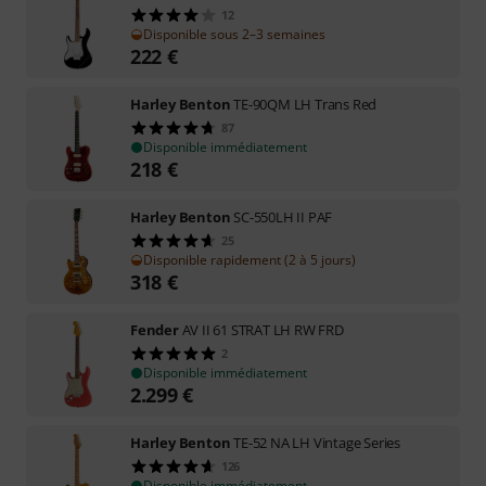
12
Disponible sous 2–3 semaines
222
€
Harley Benton
TE-90QM LH Trans Red
87
Disponible immédiatement
218
€
Harley Benton
SC-550LH II PAF
25
Disponible rapidement (2 à 5 jours)
318
€
Fender
AV II 61 STRAT LH RW FRD
2
Disponible immédiatement
2.299
€
Harley Benton
TE-52 NA LH Vintage Series
126
Disponible immédiatement