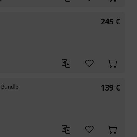
245
€
139
€
t Bundle