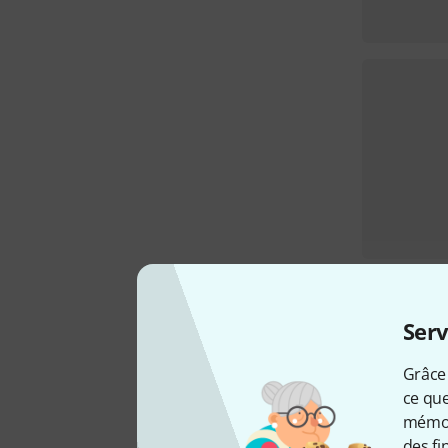
Serv
Grâce 
ce que
mémori
des fi