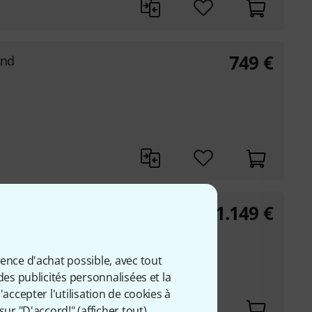
749
€
and
1.149
€
ut
ience d'achat possible, avec tout
des publicités personnalisées et la
accepter l'utilisation de cookies à
sur "D'accord!" (
afficher tout
).