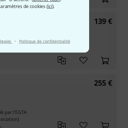
aramètres de cookies (
ici
).
139
€
t Bundle
·
légales
Politique de confidentialité
255
€
 par l'EGTA
ociation)
e