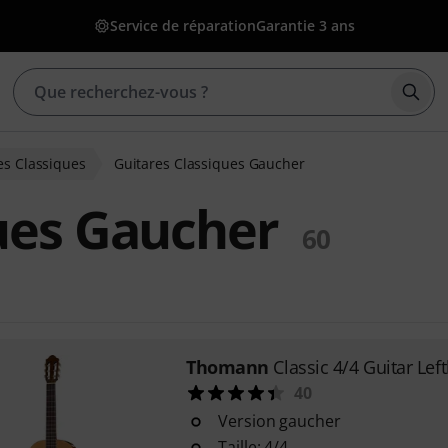
Service de réparation
Garantie 3 ans
Déma
es Classiques
Guitares Classiques Gaucher
ues Gaucher
60
Thomann
Classic 4/4 Guitar Lef
40
Version gaucher
Taille: 4/4