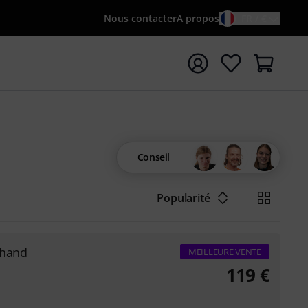
Nous contacter
A propos
FR / €
rrer la recherche avec le terme de recherche {searchTerm
Conseil
Popularité
thand
MEILLEURE VENTE
119
€