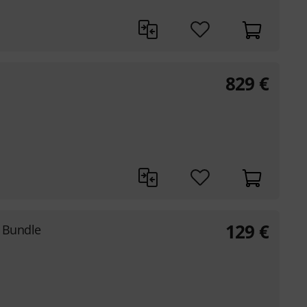
829
€
129
€
t Bundle