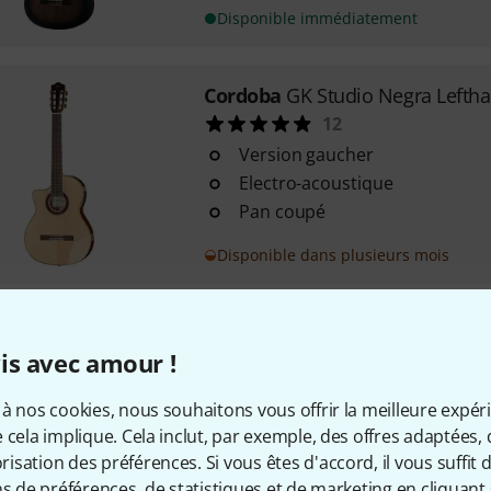
Disponible immédiatement
Cordoba
GK Studio Negra Lefth
12
Version gaucher
Electro-acoustique
Pan coupé
Disponible dans plusieurs mois
Taylor
214ce-N LH Spruce/Waln
is avec amour !
1
Version gaucher
à nos cookies, nous souhaitons vous offrir la meilleure expér
Forme Grand Auditorium
 cela implique. Cela inclut, par exemple, des offres adaptées, 
Pan coupé
sation des préférences. Si vous êtes d'accord, il vous suffit d'
ns de préférences, de statistiques et de marketing en cliquant 