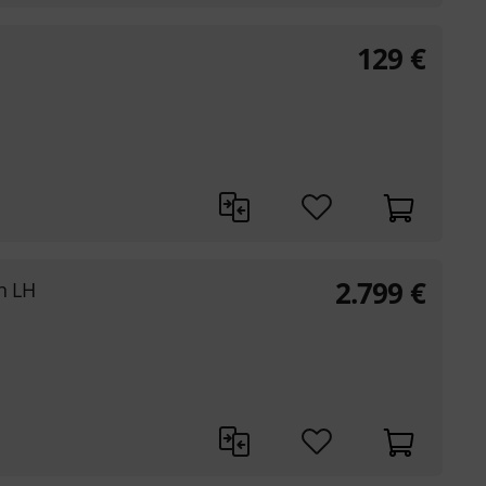
129
€
2.799
€
n LH