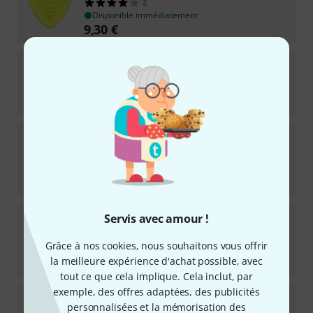
2
Disponible immédiatement
9,30
€
Gravity Guitar Picks
Classic Big Mini 1,5mm
6
Disponible immédiatement
5,80
€
Gravity Guitar Picks
Striker RH Speed Bevels
2,0mm
2
Disponible immédiatement
5,80
€
Gravity Guitar Picks
Striker RH Speed Bevels
Servis avec amour !
3,0mm
5
Grâce à nos cookies, nous souhaitons vous offrir
Disponible immédiatement
la meilleure expérience d'achat possible, avec
5,80
€
tout ce que cela implique. Cela inclut, par
exemple, des offres adaptées, des publicités
Gravity Guitar Picks
Classic Standard 2,0mm
personnalisées et la mémorisation des
6