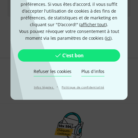
préférences. Si vous êtes d'accord, il vous suffit
Disponible immédiatement
5,80
€
d'accepter l'utilisation de cookies à des fins de
préférences, de statistiques et de marketing en
cliquant sur "D'accord!" (
afficher tout
).
Envoi gratuit à partir de 69 €
Vous pouvez révoquer votre consentement à tout
Les prix sont indiqués avec TVA comprise
moment via les paramètres de cookies (
ici
).
C'est bon
Refuser les cookies
Plus d´infos
Aimez-vous ce que vous voyez ?
Partager
Aide et commentaires
·
Infos légales
Politique de confidentialité