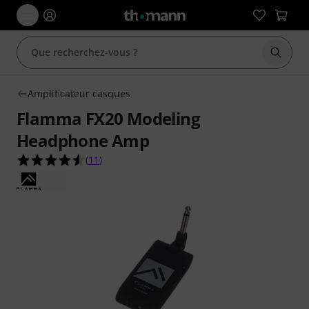
Démarr
Amplificateur casques
Flamma FX20 Modeling
Headphone Amp
4.5 étoiles sur 5 d'après 11 évaluations clients
(
11
)