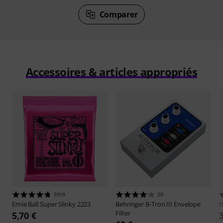
Comparer
Accessoires & articles appropriés
5919
20
Ernie Ball
Super Slinky 2223
Behringer
B-Tron III Envelope
t
Filter
5,70 €