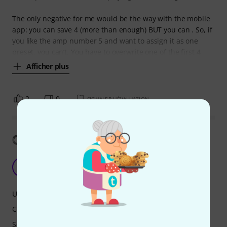
The only negative for me would be the way with the mobile
app: you can save 4 (more than enough) BUT you can . So, if
you like the amp number 5 and want to assign it as one
preset, you can’t. You have to overwrite one of the first 4
Afficher plus
2
0
SIGNALER L'ÉVALUATION
Afficher la traduction
Flamma FX20 modelling headphones amp
RR
Roberto Ramirez 01.06.2025
Utilisation
Caractéristiques
Son