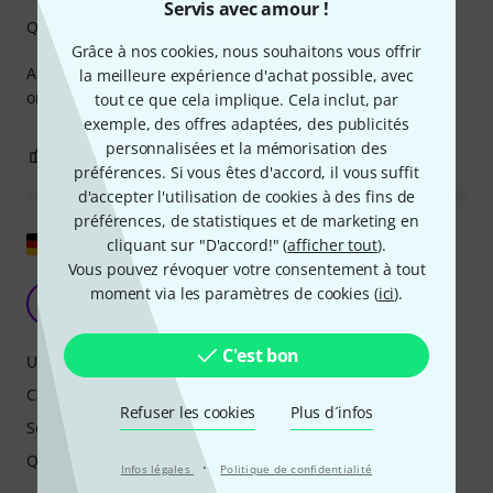
Servis avec amour !
Qualité de fabrication
Grâce à nos cookies, nous souhaitons vous offrir
Absolutely great product! I’m really very happy and I can
la meilleure expérience d'achat possible, avec
only recommend!! Thanks Thomann
tout ce que cela implique. Cela inclut, par
exemple, des offres adaptées, des publicités
personnalisées et la mémorisation des
1
0
SIGNALER L'ÉVALUATION
préférences. Si vous êtes d'accord, il vous suffit
d'accepter l'utilisation de cookies à des fins de
préférences, de statistiques et de marketing en
Afficher l'original
cliquant sur "D'accord!" (
afficher tout
).
Vous pouvez révoquer votre consentement à tout
Parfait pour s'entraîner en voyage
moment via les paramètres de cookies (
ici
).
SH
Simon Hennig 26.09.2024
C'est bon
Utilisation
Caractéristiques
Refuser les cookies
Plus d´infos
Son
Qualité de fabrication
·
Infos légales
Politique de confidentialité