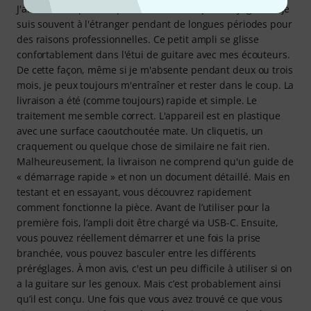
J'ai acheté ce petit ampli à modélisation pour voyager car je
suis souvent à l'étranger pendant de longues périodes pour
des raisons professionnelles. Ce petit ampli se glisse
confortablement dans l'étui de guitare avec mes écouteurs.
De cette façon, même si je m'absente pendant deux ou trois
mois, je peux toujours m'entraîner et rester dans le coup. La
livraison a été (comme toujours) rapide et simple. Le
traitement me semble correct. L'appareil est en plastique
avec une surface caoutchoutée mate. Un cliquetis, un
craquement ou quelque chose de similaire ne fait rien.
Malheureusement, la livraison ne comprend qu'un guide de
« démarrage rapide » et non un document détaillé. Mais en
testant et en essayant, vous découvrez rapidement
comment fonctionne la pièce. Avant de l’utiliser pour la
première fois, l’ampli doit être chargé via USB-C. Ensuite,
vous pouvez réellement démarrer et une fois la prise
branchée, vous pouvez basculer entre les différents
préréglages. À mon avis, c'est un peu difficile à utiliser si on
a la guitare sur les genoux. Mais c’est probablement ainsi
qu’il est conçu. Une fois que vous avez trouvé ce que vous