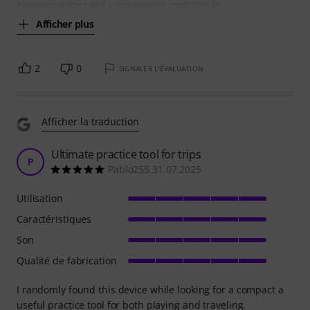
bienvenue (on peut uniquement contrôler le
Afficher plus
2
0
SIGNALER L'ÉVALUATION
Afficher la traduction
Ultimate practice tool for trips
P
Pablo255 31.07.2025
Utilisation
Caractéristiques
Son
Qualité de fabrication
I randomly found this device while looking for a compact a
useful practice tool for both playing and traveling.