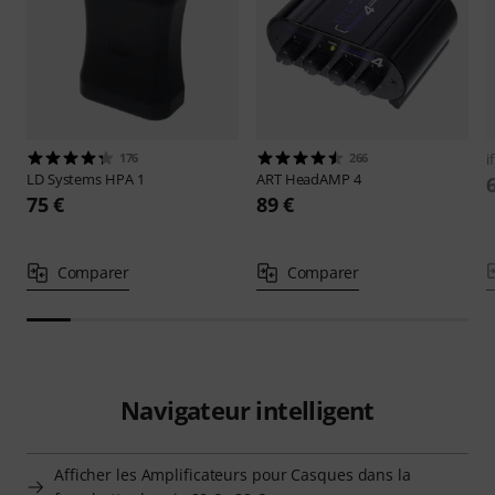
176
266
i
LD Systems
HPA 1
ART
HeadAMP 4
75 €
89 €
Comparer
Comparer
Navigateur intelligent
Afficher les Amplificateurs pour Casques dans la