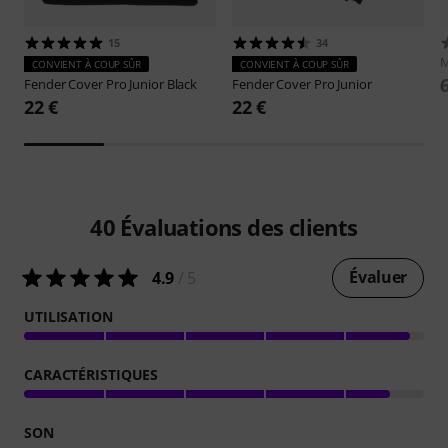
15
34
M
CONVIENT À COUP SÛR
CONVIENT À COUP SÛR
Fender
Cover Pro Junior Black
Fender
Cover Pro Junior
22 €
22 €
40
Évaluations des clients
Évaluer
4.9
/ 5
UTILISATION
CARACTÉRISTIQUES
SON