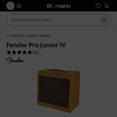
Démarr
Combos amplis lampes
Fender Pro Junior IV
4.9 étoiles sur 5 d'après 40 évaluations clients
(
40
)