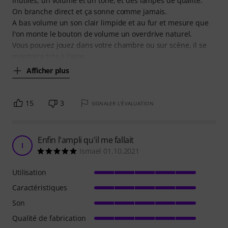
inutiles, un volume et un tone, et des lampes de qualité.
On branche direct et ça sonne comme jamais.
A bas volume un son clair limpide et au fur et mesure que
l'on monte le bouton de volume un overdrive naturel.
Vous pouvez jouez dans votre chambre ou sur scène, il se
montrera très à l'aise.
Afficher plus
15
3
SIGNALER L'ÉVALUATION
Enfin l'ampli qu'il me fallait
I
Ismael 01.10.2021
Utilisation
Caractéristiques
Son
Qualité de fabrication