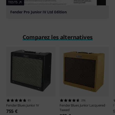
TESTS
Fender Pro Junior IV Ltd Edition
Comparez les alternatives
85
256
Fender
Blues Junior IV
Fender
Blues Junior Lacquered
F
Tweed
755 €