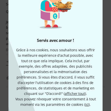
Son
Qualité de fabrication
Je joue sur ma Fender Strat Am Standard dans le style
blues/rock et je dois dire que cet ampli joue parfaitement
son rôle. Le clean est chaud/rond on sent toute la
profondeur des lampes, et voilà ce que j'adore sur cet
Servis avec amour !
ampli: quand on monte le volume l'overdrive arrive
graduellement et naturellement avec un grain vraiment
Grâce à nos cookies, nous souhaitons vous offrir
exceptionnel. Magique !! 1 potard pour le
la meilleure expérience d'achat possible, avec
tout ce que cela implique. Cela inclut, par
Afficher plus
exemple, des offres adaptées, des publicités
personnalisées et la mémorisation des
préférences. Si vous êtes d'accord, il vous suffit
9
4
SIGNALER L'ÉVALUATION
d'accepter l'utilisation de cookies à des fins de
préférences, de statistiques et de marketing en
cliquant sur "D'accord!" (
afficher tout
).
Lire toutes les évaluations
Vous pouvez révoquer votre consentement à tout
moment via les paramètres de cookies (
ici
).