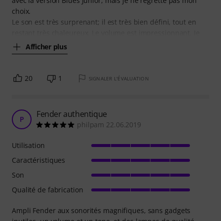
avec la version Blues Junior, mais je ne regrette pas mon
choix.
Le son est très surprenant; il est très bien défini, tout en
restant très chaleureux. Le volume est impressionnant. Je
Afficher plus
20
1
SIGNALER L'ÉVALUATION
Fender authentique
P
philpam 22.06.2019
Utilisation
Caractéristiques
Son
Qualité de fabrication
Ampli Fender aux sonorités magnifiques, sans gadgets