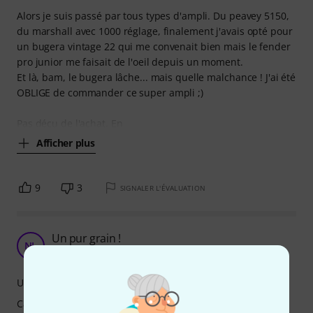
Alors je suis passé par tous types d'ampli. Du peavey 5150,
du marshall avec 1000 réglage, finalement j'avais opté pour
un bugera vintage 22 qui me convenait bien mais le fender
pro junior me faisait de l'oeil depuis un moment.
Et là, bam, le bugera lâche... mais quelle malchance ! J'ai été
OBLIGE de commander ce super ampli ;)
Pas déçu de l'achat. En
Afficher plus
9
3
SIGNALER L'ÉVALUATION
Un pur grain !
NL
Nick le chapelain 04.04.2020
Utilisation
Caractéristiques