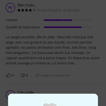
Bien mais...
PD
Prince d'Euphor 18.06.2026
Confort
Qualité de fabrication
La sangle est belle, elle en jette ! Mais elle n'est pas très
large, avec une guitare un peu lourde, ce n'est pas tres
agréable, les pattes de fixation sont fines, très fines, strap
lock obligatoire ! J'ai beaucoup hésité à la renvoyer. Le
rapport qualité/prix est à peine moyen. En léopard ou autre
animal sauvage y'a mieux ou y a moins cher...
0
0
SIGNALER L'ÉVALUATION
Très belle
S
Stephofthewood 30.05.2026