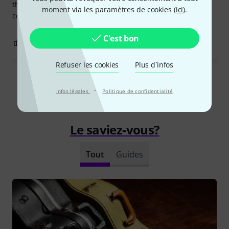
than that, the materials are good, and it is sturdy and
moment via les paramètres de cookies (
ici
).
comfortable
C'est bon
0
0
SIGNALER L'ÉVALUATION
Refuser les cookies
Plus d´infos
Lire toutes les évaluations
·
Infos légales
Politique de confidentialité
Le saviez-vous?
Tout
Guides