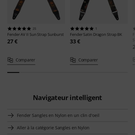
25
1
Fender
AV II Sun Strap Sunburst
Fender
Satin Dragon Strap BK
F
S
27 €
33 €
Comparer
Comparer
Navigateur intelligent
Fender Sangles en Nylon en un clin d'oeil
Aller à la catégorie Sangles en Nylon