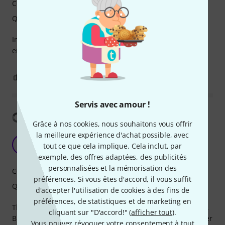
Confort
Qualité de fabrication
Impeccable pour ma future Tele Harley Benton customisée
en Tele Joe Strummer ;)
0
0
SIGNALER L'ÉVALUATION
Servis avec amour !
Afficher la traduction
Grâce à nos cookies, nous souhaitons vous offrir
la meilleure expérience d'achat possible, avec
Very good
K
tout ce que cela implique. Cela inclut, par
Kostas_ 21.07.2025
exemple, des offres adaptées, des publicités
personnalisées et la mémorisation des
Confort
préférences. Si vous êtes d'accord, il vous suffit
Qualité de fabrication
d'accepter l'utilisation de cookies à des fins de
préférences, de statistiques et de marketing en
The pattern on mine is no t as nice as the one in the photo.
cliquant sur "D'accord!" (
afficher tout
).
But it was too much of a hassle to return it so I kept it. Other
Vous pouvez révoquer votre consentement à tout