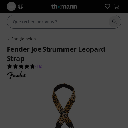
Démarr
Sangle nylon
Fender Joe Strummer Leopard
Strap
4.8 étoiles sur 5 d'après 16 évaluations clients
(
16
)