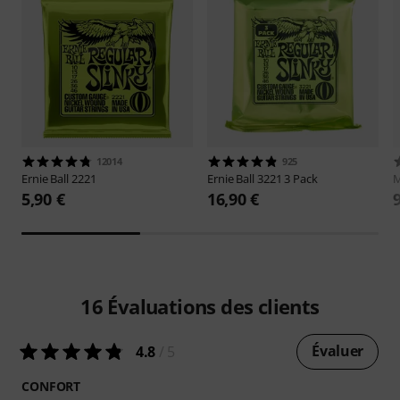
12014
925
Ernie Ball
2221
Ernie Ball
3221 3 Pack
M
5,90 €
16,90 €
16
Évaluations des clients
Évaluer
4.8
/ 5
CONFORT