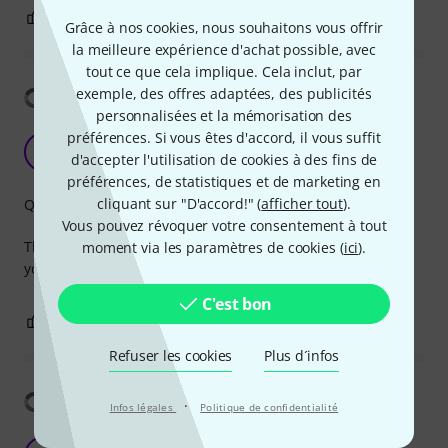
0
0
SIGNALER L'ÉVALUATION
Grâce à nos cookies, nous souhaitons vous offrir
la meilleure expérience d'achat possible, avec
tout ce que cela implique. Cela inclut, par
Afficher la traduction
exemple, des offres adaptées, des publicités
personnalisées et la mémorisation des
préférences. Si vous êtes d'accord, il vous suffit
Eventide Universal Pedal Power Supply
G
d'accepter l'utilisation de cookies à des fins de
Gogga 07.02.2024
préférences, de statistiques et de marketing en
cliquant sur "D'accord!" (
afficher tout
).
Qualité de fabrication
Vous pouvez révoquer votre consentement à tout
This eventide power supply is totally silent recording and
moment via les paramètres de cookies (
ici
).
you can depend on it out live
C'est bon
0
0
SIGNALER L'ÉVALUATION
Refuser les cookies
Plus d´infos
Afficher la traduction
·
Infos légales
Politique de confidentialité
works fine