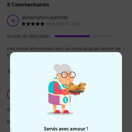
8
Commentaires
alimentation eventide
M
mrdid 05.01.2024
Qualité de fabrication
très bonne alimentation avec un choix de prise secteur de
tous les pays
0
0
SIGNALER L'ÉVALUATION
J
Jackodeo69 31.03.2026
Qualité de fabrication
Ne marche pas Article à fuir
Servis avec amour !