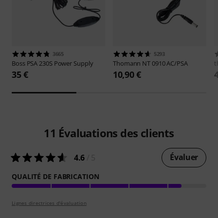
3665
5293
Boss
PSA 230S Power Supply
Thomann
NT 0910 AC/PSA
t
35 €
10,90 €
11
Évaluations des clients
Évaluer
4.6
/ 5
QUALITÉ DE FABRICATION
Lignes directrices d'évaluation