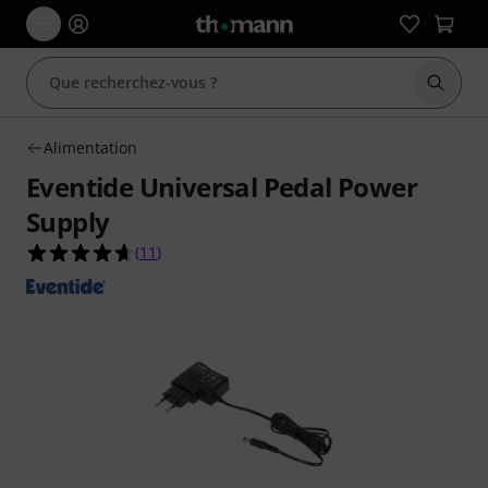
Démarr
Alimentation
Eventide Universal Pedal Power
Supply
4.6 étoiles sur 5 d'après 11 évaluations clients
(
11
)