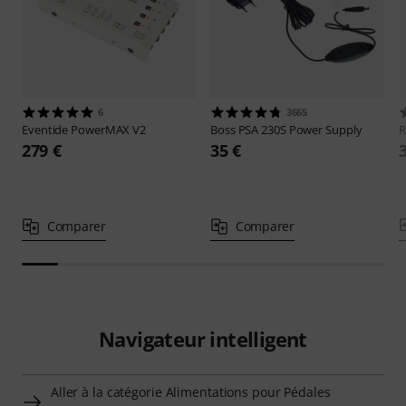
6
3665
Eventide
PowerMAX V2
Boss
PSA 230S Power Supply
R
279 €
35 €
Comparer
Comparer
Navigateur intelligent
Aller à la catégorie Alimentations pour Pédales