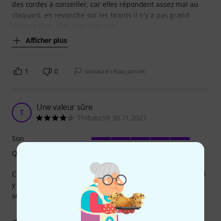
des cordes à conseiller, car elles répondent assez mal au
claquant, en revanche sur les tirants il n'y a pas grand
chose à dire, elles font bien leur
Afficher plus
1
0
SIGNALER L'ÉVALUATION
Une valeur sûre
T
Thibass59 30.11.2021
Son
Qualité de fabrication
C'est un jeu de cordes au rapport qualité-prix imbattable. Il
y a mieux, certainement mais plus cher. Si on ne veut pas
se tromper Ernie ball c'est du sûr !