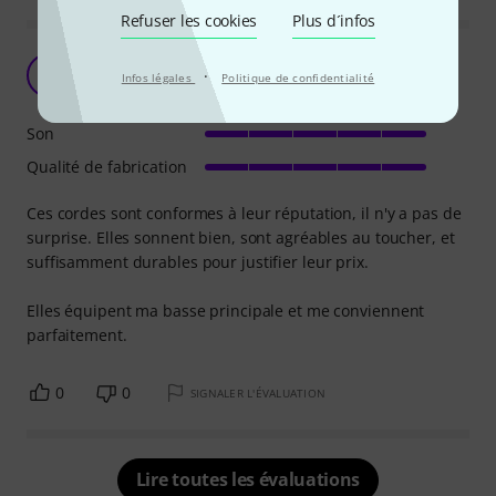
Refuser les cookies
Plus d´infos
Impeccable.
B
·
Infos légales
Politique de confidentialité
Bogla 04.03.2024
Son
Qualité de fabrication
Ces cordes sont conformes à leur réputation, il n'y a pas de
surprise. Elles sonnent bien, sont agréables au toucher, et
suffisamment durables pour justifier leur prix.
Elles équipent ma basse principale et me conviennent
parfaitement.
0
0
SIGNALER L'ÉVALUATION
Lire toutes les évaluations