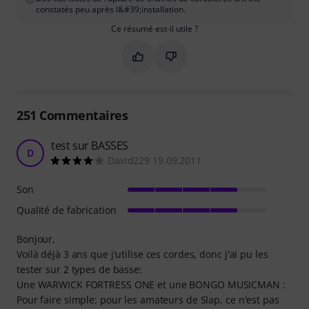
constatés peu après l&#39;installation.
Ce résumé est-il utile ?
Marquer ce résumé comme utile
Marquer ce résumé comme in
251
Commentaires
test sur BASSES
D
David229 19.09.2011
Son
Qualité de fabrication
Bonjour,
Voilà déjà 3 ans que j'utilise ces cordes, donc j'ai pu les
tester sur 2 types de basse:
Une WARWICK FORTRESS ONE et une BONGO MUSICMAN :
Pour faire simple: pour les amateurs de Slap, ce n'est pas