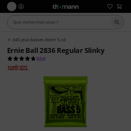
Démarr
.045 jeux basses électr 5-cd
Ernie Ball 2836 Regular Slinky
4.7 étoiles sur 5 d'après 654 évaluations clients
(
654
)