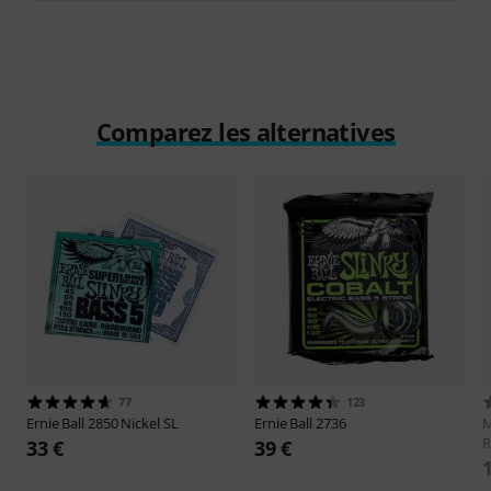
Comparez les alternatives
77
123
Ernie Ball
2850 Nickel SL
Ernie Ball
2736
M
33 €
39 €