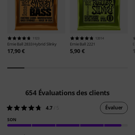
1123
12014
Ernie Ball
2833 Hybrid Slinky
Ernie Ball
2221
E
17,90 €
5,90 €
654
Évaluations des clients
Évaluer
4.7
/ 5
SON