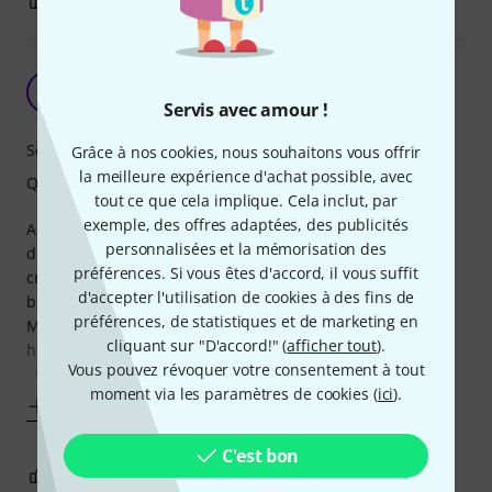
1
0
SIGNALER L'ÉVALUATION
excelent choix
AF
Alexandre F. 07.06.2011
Servis avec amour !
Son
Grâce à nos cookies, nous souhaitons vous offrir
la meilleure expérience d'achat possible, avec
Qualité de fabrication
tout ce que cela implique. Cela inclut, par
exemple, des offres adaptées, des publicités
Apres avoir lu pas mal d'article comparatif sur les
personnalisées et la mémorisation des
différentes cordes pour basse et j'avais lu pas mal de
préférences. Si vous êtes d'accord, il vous suffit
critique sur les ernie ball, problème avec, manque de
d'accepter l'utilisation de cookies à des fins de
brillant... bref déconseiller par pas mal de monde.
préférences, de statistiques et de marketing en
Mais, je ne pouvais pas me fier juste a une évaluation (hé
cliquant sur "D'accord!" (
afficher tout
).
hé), alors j'ai fait le choix de tester moi même ce jeu de
Vous pouvez révoquer votre consentement à tout
corde Ernie ball Regular Slinky
moment via les paramètres de cookies (
ici
).
Afficher plus
C'est bon
0
0
SIGNALER L'ÉVALUATION