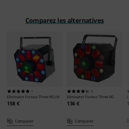
Comparez les alternatives
1
5
Eliminator
Furious Three RG UV
Eliminator
Furious Three RG
E
158 €
136 €
Comparer
Comparer