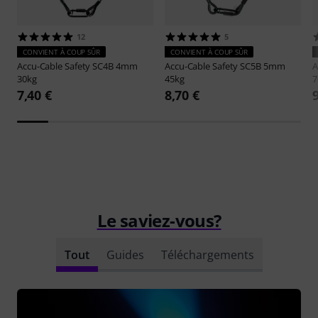
12
5
CONVIENT À COUP SÛR
CONVIENT À COUP SÛR
Accu-Cable
Safety SC4B 4mm
Accu-Cable
Safety SC5B 5mm
A
30kg
45kg
7
7,40 €
8,70 €
Le saviez-vous?
Tout
Guides
Téléchargements