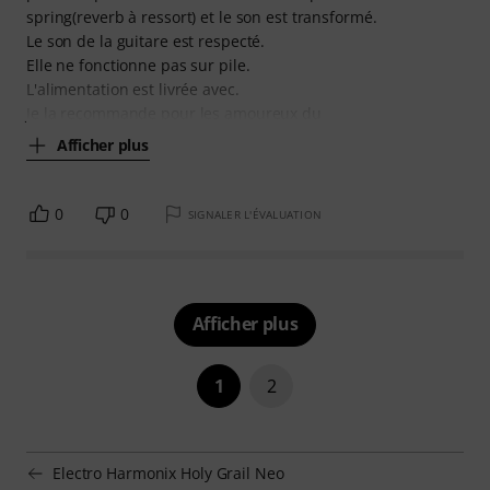
spring(reverb à ressort) et le son est transformé.
Le son de la guitare est respecté.
Elle ne fonctionne pas sur pile.
L'alimentation est livrée avec.
Je la recommande pour les amoureux du
Afficher plus
0
0
SIGNALER L'ÉVALUATION
Afficher plus
1
2
Electro Harmonix Holy Grail Neo