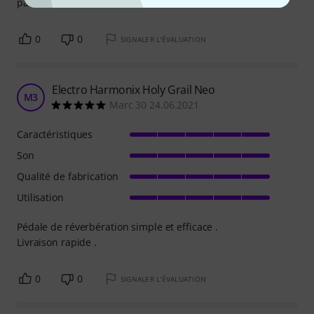
parfaitement cette fonction.
0
0
SIGNALER L'ÉVALUATION
Electro Harmonix Holy Grail Neo
M3
Marc 30 24.06.2021
Caractéristiques
Son
Qualité de fabrication
Utilisation
Pédale de réverbération simple et efficace .
Livraison rapide .
0
0
SIGNALER L'ÉVALUATION