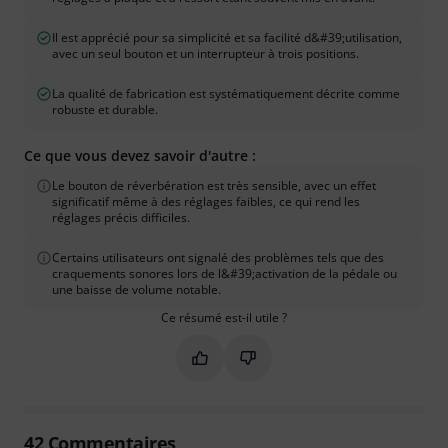
Il est apprécié pour sa simplicité et sa facilité d&#39;utilisation,
avec un seul bouton et un interrupteur à trois positions.
La qualité de fabrication est systématiquement décrite comme
robuste et durable.
Ce que vous devez savoir d'autre :
Le bouton de réverbération est très sensible, avec un effet
significatif même à des réglages faibles, ce qui rend les
réglages précis difficiles.
Certains utilisateurs ont signalé des problèmes tels que des
craquements sonores lors de l&#39;activation de la pédale ou
une baisse de volume notable.
Ce résumé est-il utile ?
Marquer ce résumé comme utile
Marquer ce résumé comme in
42
Commentaires