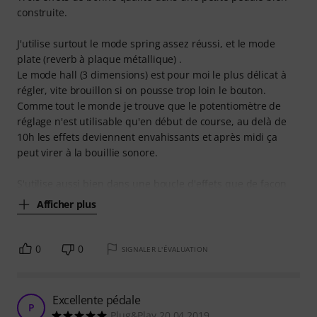
construite.
J'utilise surtout le mode spring assez réussi, et le mode
plate (reverb à plaque métallique) .
Le mode hall (3 dimensions) est pour moi le plus délicat à
régler, vite brouillon si on pousse trop loin le bouton.
Comme tout le monde je trouve que le potentiomètre de
réglage n'est utilisable qu'en début de course, au delà de
10h les effets deviennent envahissants et après midi ça
peut virer à la bouillie sonore.
S'utilise aussi bien dans une boucle d'effets que de façon
Afficher plus
0
0
SIGNALER L'ÉVALUATION
Excellente pédale
P
Plug&Play 20.04.2019