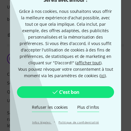
Servis avec amour !
Utilisation
Grâce à nos cookies, nous souhaitons vous offrir
la meilleure expérience d'achat possible, avec
bonne pédale, rien de plus
tout ce que cela implique. Cela inclut, par
exemple, des offres adaptées, des publicités
0
0
SIGNALER L'ÉVALUATION
personnalisées et la mémorisation des
préférences. Si vous êtes d'accord, il vous suffit
d'accepter l'utilisation de cookies à des fins de
Classique
préférences, de statistiques et de marketing en
MM
Monsieur M 28.07.2021
cliquant sur "D'accord!" (
afficher tout
).
Vous pouvez révoquer votre consentement à tout
Caractéristiques
moment via les paramètres de cookies (
ici
).
Son
Qualité de fabrication
C'est bon
Utilisation
Refuser les cookies
Plus d´infos
Sans surprise, cette pédale n'est pas un classique sans
raison. Plutôt destinée à ceux qui recherchent une réverbe
·
Infos légales
Politique de confidentialité
légère et naturelle qu'un son de cathédrale, elle remplit