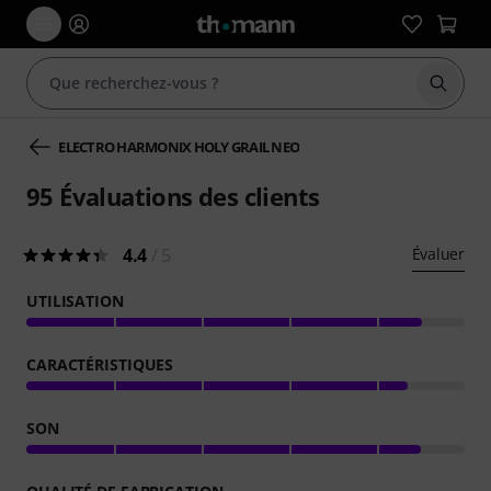
Démarr
ELECTRO HARMONIX HOLY GRAIL NEO
95
Évaluations des clients
4.4
/ 5
Évaluer
UTILISATION
CARACTÉRISTIQUES
SON