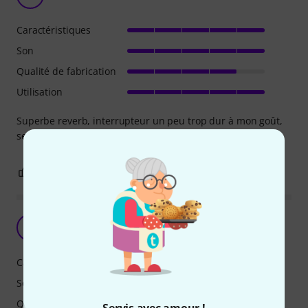
Caractéristiques
Son
Qualité de fabrication
Utilisation
Superbe reverb, interrupteur un peu trop dur à mon goût,
seule la déco est fragile.
0
0
SIGNALER L'ÉVALUATION
A
Alain77 11.07.2024
Caractéristiques
Son
Qualité de fabrication