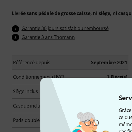
Livrée sans pédale de grosse caisse, ni siège, ni casq
Garantie 30 jours satisfait ou remboursé
30
Garantie 3 ans Thomann
3
Référencé depuis
Septembre 2021
Conditionnement (UVC)
1 Pièce(s)
Siège inclus
Non
Serv
Casque inclus
Non
Grâce 
ce que
Pads double zone
Oui
mémori
des fi