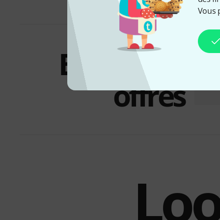
Vous 
Bundles &
offres
Loo