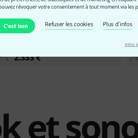
pouvez révoquer votre consentement à tout moment via les p
Refuser les cookies
Plus d´infos
C'est bon
Efnote 3X E-Drum Set B-Stock
Infos 
Evt. avec légères traces d'utilisation
2.333 €
k et sono