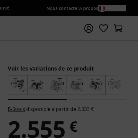
oursé
Nous contacter
A propos
FR / €
rrer la recherche avec le terme de recherche {searchTerm
Voir les variations de ce produit
B-Stock
disponible à partir de 2.333 €
2.555
€