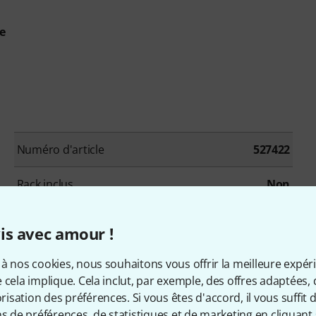
ue
Numéro d'article
527422
Rack inclus
Non
Pédale grosse caisse incluse
Non
is avec amour !
Peaux maillées
Oui
à nos cookies, nous souhaitons vous offrir la meilleure expér
 cela implique. Cela inclut, par exemple, des offres adaptées, 
Nombre de sorties directes
2
sation des préférences. Si vous êtes d'accord, il vous suffit d'
ns de préférences, de statistiques et de marketing en cliquant 