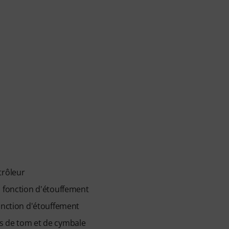
trôleur
c fonction d'étouffement
fonction d'étouffement
s de tom et de cymbale