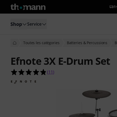
Fr
Shop
Service
Toutes les catégories
Batteries & Percussions
B
Efnote 3X E-Drum Set
4.8 étoiles sur 5 d'après 11 évaluati
(
11
)