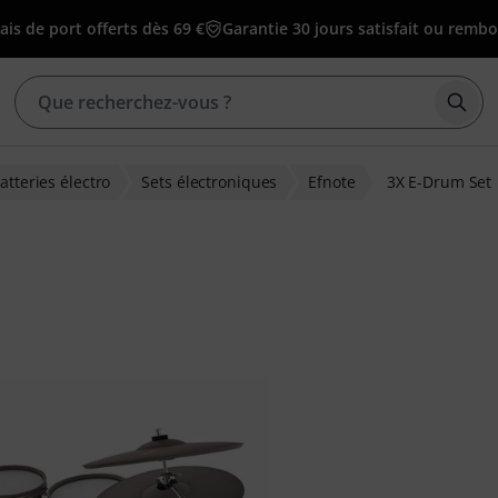
ais de port offerts dès 69 €
Garantie 30 jours satisfait ou remb
Déma
atteries électro
Sets électroniques
Efnote
3X E-Drum Set
ons clients