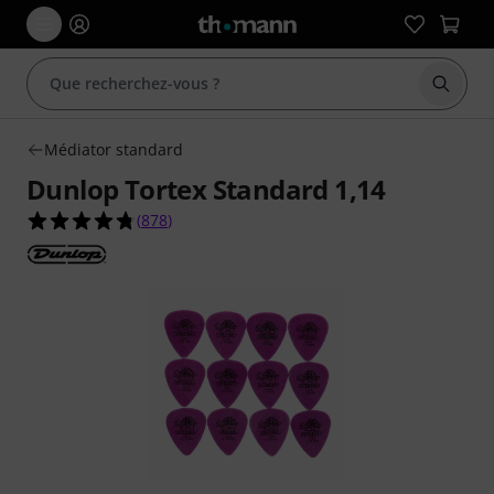
Démarr
Médiator standard
Dunlop Tortex Standard 1,14
4.8 étoiles sur 5 d'après 878 évaluations clients
(
878
)