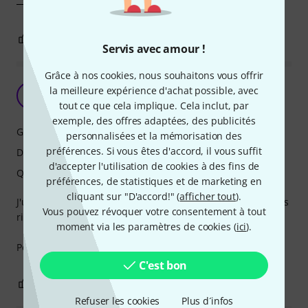
0
0
SIGNALER L'ÉVALUATION
Servis avec amour !
Grâce à nos cookies, nous souhaitons vous offrir
Super pour le métal gallop picking
la meilleure expérience d'achat possible, avec
C
Choda 12.01.2022
tout ce que cela implique. Cela inclut, par
exemple, des offres adaptées, des publicités
Grip
personnalisées et la mémorisation des
préférences. Si vous êtes d'accord, il vous suffit
Durée de vie
d'accepter l'utilisation de cookies à des fins de
Qualité de fabrication
préférences, de statistiques et de marketing en
cliquant sur "D'accord!" (
afficher tout
).
J'utilise ces médiators, ils sont durable rigide idéal pour des
Vous pouvez révoquer votre consentement à tout
riffs en gallop picking.
moment via les paramètres de cookies (
ici
).
Petit bémol serait le grip qui pourrait être amélioré.
C'est bon
0
0
SIGNALER L'ÉVALUATION
Refuser les cookies
Plus d´infos