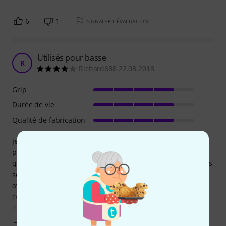
6
1
SIGNALER L'ÉVALUATION
Utilisés pour basse
R
Richard688 22.03.2018
Grip
Durée de vie
Qualité de fabrication
Je ne suis pas un spécialiste du jeu au médiator à la basse,
préferant le jeu aux doigts, mais j'y suis contraint sur
quelques morceaux. Au niveau de la taille et de la dureté ils
sont parfaits. Et ca sonne bien. J'ai essayé les bleus 1mm
avant, ils n'étaient pas assez rigide pour mon jeu. Ceux-là
conviennent mieux. L'espèce de talque qu il y a dessus
quand ils sont
Afficher plus