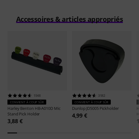
Accessoires & articles appropriés
1548
3182
CONVIENT À COUP SÛR
CONVIENT À COUP SÛR
Harley Benton
HB-A010D Mic
Dunlop
JD5005 Pickholder
H
Stand Pick Holder
H
4,99 €
3,88 €