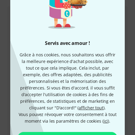
Comment nous contacter
Service Client France
Servis avec amour !
Grâce à nos cookies, nous souhaitons vous offrir
la meilleure expérience d'achat possible, avec
tout ce que cela implique. Cela inclut, par
exemple, des offres adaptées, des publicités
+33-176548596
personnalisées et la mémorisation des
préférences. Si vous êtes d'accord, il vous suffit
Notre service client est à votre disposition pour
d'accepter l'utilisation de cookies à des fins de
répondre à toutes vos questions et résoudre
préférences, de statistiques et de marketing en
d'éventuels problèmes après achat.
cliquant sur "D'accord!" (
afficher tout
).
Vous pouvez révoquer votre consentement à tout
Préparer le numéro client
moment via les paramètres de cookies (
ici
).
Horaires d'ouverture (CEST - Heure