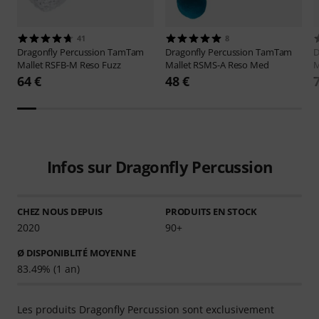
41
8
Dragonfly Percussion
TamTam
Dragonfly Percussion
TamTam
D
Mallet RSFB-M Reso Fuzz
Mallet RSMS-A Reso Med
M
64 €
48 €
Infos sur Dragonfly Percussion
CHEZ NOUS DEPUIS
PRODUITS EN STOCK
2020
90+
Ø DISPONIBLITÉ MOYENNE
83.49% (1 an)
Les produits Dragonfly Percussion sont exclusivement