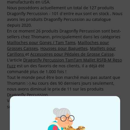
manufacturés en USA.
Nous possédons actuellement un total de 127 produits
Dragonfly Percussion - 101 d´entre eux sont en stock . Nous
avons les produits Dragonfly Percussion au catalogue
depuis 2020.
En ce moment 26 produits Dragonfly Percussion sont best-
sellers chez Thomann, principalement dans les catégories
Mailloches pour Gongs / Tam Tams
,
Mailloches pour
Grosses Caisses
,
Housses pour Baguettes
,
Maillets pour
Carillons
et
Accessoires pour Pédales de Grosse Caisse
.
L'article
Dragonfly Percussion TamTam Mallet RSFB-M Reso
Fuzz
est un des favoris de nos clients, il a déjà été
commandé plus de 1.000 fois !
Tout le monde peut être bon marché mais pas autant que
Thomann :-) Au cours des 90 derniers jours seulement,
nous avons diminué le prix de 11 sur les produits
Dragonfly Percussion.
Vous pouvez trouver plus d'informations sur le fabricant
sur
http://dragonflypercussion.com