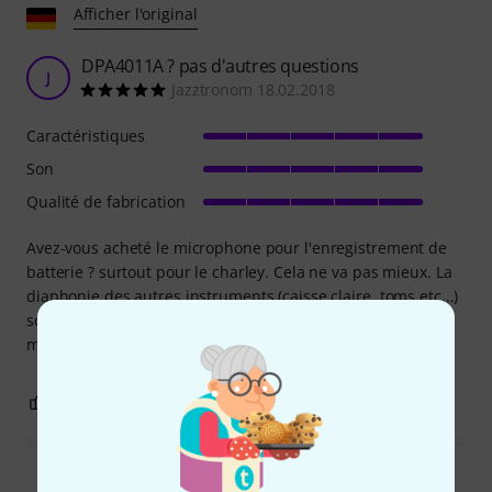
Afficher l'original
DPA4011A ? pas d'autres questions
J
Jazztronom 18.02.2018
Caractéristiques
Son
Qualité de fabrication
Avez-vous acheté le microphone pour l'enregistrement de
batterie ? surtout pour le charley. Cela ne va pas mieux. La
diaphonie des autres instruments (caisse claire, toms etc...)
sonne super agréable. Il n'y a presque rien à mélanger. Le
microphone fait ce qu'il promet !
3
1
SIGNALER L'ÉVALUATION
Lire toutes les évaluations