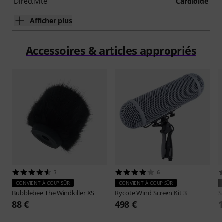
Directivité
Cardioïde
Afficher plus
Accessoires & articles appropriés
7
6
CONVIENT À COUP SÛR
CONVIENT À COUP SÛR
Bubblebee
The Windkiller XS
Rycote
Wind Screen Kit 3
S
88 €
498 €