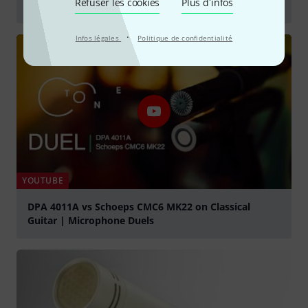
Refuser les cookies
Plus d´infos
Fingerstyle Guitar (Loef OM/D) stringmansassy
Jouer
·
Infos légales
Politique de confidentialité
YOUTUBE
DPA 4011A vs Schoeps CMC6 MK22 on Classical
Guitar | Microphone Duels
Jouer