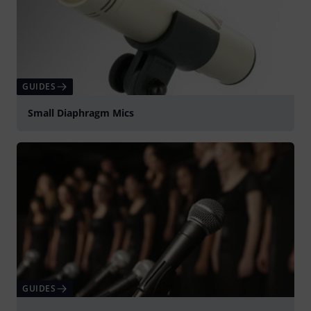
GUIDES
Small Diaphragm Mics
GUIDES