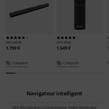
4
1
DPA
4017B
DPA
4018C
1.799 €
1.549 €
Comparer
Comparer
Navigateur intelligent
DPA Microphones à Condensateur Petite Membrane