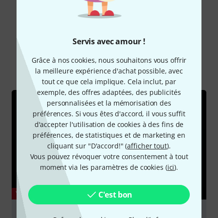
Le saviez-vous?
Servis avec amour !
Grâce à nos cookies, nous souhaitons vous offrir
Tout
Vidéos
Guides
la meilleure expérience d'achat possible, avec
tout ce que cela implique. Cela inclut, par
exemple, des offres adaptées, des publicités
personnalisées et la mémorisation des
préférences. Si vous êtes d'accord, il vous suffit
d'accepter l'utilisation de cookies à des fins de
préférences, de statistiques et de marketing en
cliquant sur "D'accord!" (
afficher tout
).
Vous pouvez révoquer votre consentement à tout
moment via les paramètres de cookies (
ici
).
YOUTUBE
C'est bon
DPA 4011A vs Gefell M295 Microphones on