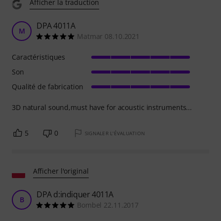
Afficher la traduction
DPA 4011A
M
Matmar 08.10.2021
Caractéristiques
Son
Qualité de fabrication
3D natural sound,must have for acoustic instruments...
5
0
SIGNALER L'ÉVALUATION
Afficher l'original
DPA d:indiquer 4011A
B
Bombel 22.11.2017