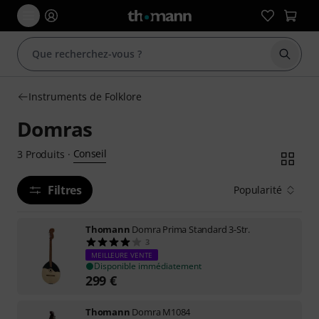
Démarr
Instruments de Folklore
Domras
Conseil
3
Produits
·
Filtres
Popularité
Thomann
Domra Prima Standard 3-Str.
3
MEILLEURE VENTE
Disponible immédiatement
299
€
Thomann
Domra M1084