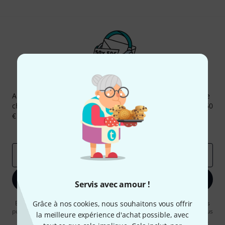
Newsletters Thomann
Abonnez-vous à la newsletter Thomann et, avec un peu de
chance, gagnez l'un des 50 bons d'achat d'une valeur de 50
€ chacun!
Articles inspirants
Deals
Aperçus Thomann
Adresse e-mail
*
S'inscrire maintenant
Servis avec amour !
En cliquant sur "S'inscrire maintenant", vous acceptez de recevoir des
Grâce à nos cookies, nous souhaitons vous offrir
publicités par e-mail. La désinscription est possible à tout moment. Vous
la meilleure expérience d'achat possible, avec
pouvez trouver plus d'informations à ce sujet dans notre
Politique de