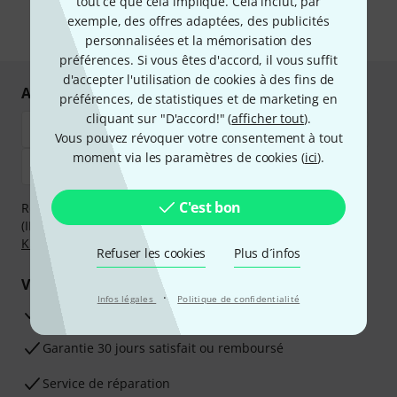
tout ce que cela implique. Cela inclut, par
confidentialité
.
exemple, des offres adaptées, des publicités
* Requis
personnalisées et la mémorisation des
préférences. Si vous êtes d'accord, il vous suffit
d'accepter l'utilisation de cookies à des fins de
Achetez et payez en toute sécurité
préférences, de statistiques et de marketing en
cliquant sur "D'accord!" (
afficher tout
).
Vous pouvez révoquer votre consentement à tout
moment via les paramètres de cookies (
ici
).
C'est bon
Réglez de manière sûre et sécurisée par Virement
(IBAN/BIC), PayPal, Amazon Pay,
Klarna Payer Maintenant
,
Klarna Payer en 3 fois
ou Carte de crédit.
Refuser les cookies
Plus d´infos
Vos avantages
·
Infos légales
Politique de confidentialité
Ga­ran­tie Thomann 3 ans
Garantie 30 jours satisfait ou remboursé
Service de réparation