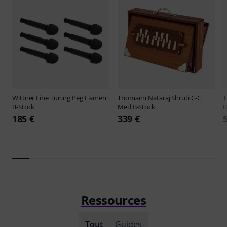
Wittner
Fine Tuning Peg Flamen
Thomann
Nataraj Shruti C-C
B-Stock
Med B-Stock
B
185 €
339 €
Ressources
Tout
Guides