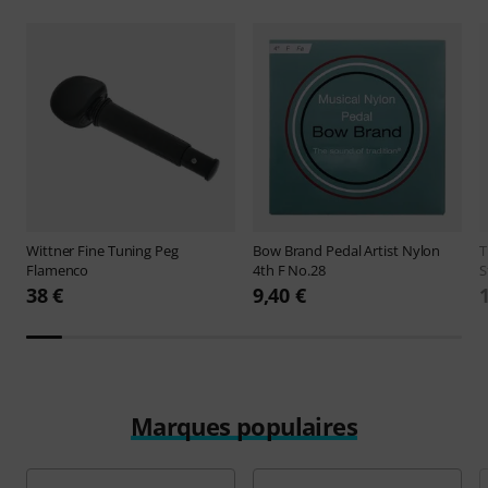
Wittner
Fine Tuning Peg
Bow Brand
Pedal Artist Nylon
Flamenco
4th F No.28
S
38 €
9,40 €
Marques populaires