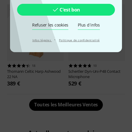
8
9
C'est bon
Refuser les cookies
Plus d´infos
·
Infos légales
Politique de confidentialité
18
10
Thomann
Celtic Harp Ashwood
Schertler
Dyn-Uni-P48 Contact
22 NA
Microphone
389 €
529 €
Toutes les Meilleures Ventes