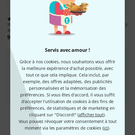
20
32
Thomann
Celtic Harp Ashwood
Thomann
Renaissance Lute 7/13
36 NA
489 €
998 €
Servis avec amour !
Grâce à nos cookies, nous souhaitons vous offrir
la meilleure expérience d'achat possible, avec
tout ce que cela implique. Cela inclut, par
exemple, des offres adaptées, des publicités
personnalisées et la mémorisation des
préférences. Si vous êtes d'accord, il vous suffit
d'accepter l'utilisation de cookies à des fins de
préférences, de statistiques et de marketing en
cliquant sur "D'accord!" (
afficher tout
).
1000 Pièce(s) vendus
Vous pouvez révoquer votre consentement à tout
Stagg
MA10 Mandolin Bag BK
moment via les paramètres de cookies (
ici
).
22,90 €