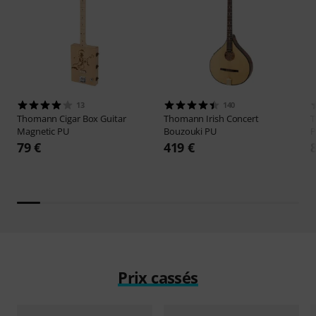
13
140
Thomann
Cigar Box Guitar
Thomann
Irish Concert
Magnetic PU
Bouzouki PU
79 €
419 €
Prix cassés