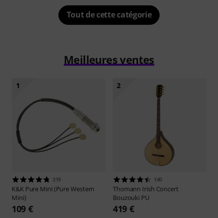
Tout de cette catégorie
Meilleures ventes
1
2
319
140
K&K
Pure Mini (Pure Western
Thomann
Irish Concert
Mini)
Bouzouki PU
109 €
419 €