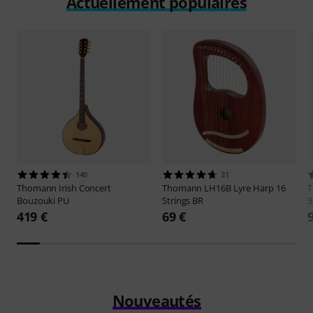
Actuellement populaires
140
31
Thomann
Irish Concert
Thomann
LH16B Lyre Harp 16
Bouzouki PU
Strings BR
3
419 €
69 €
Nouveautés