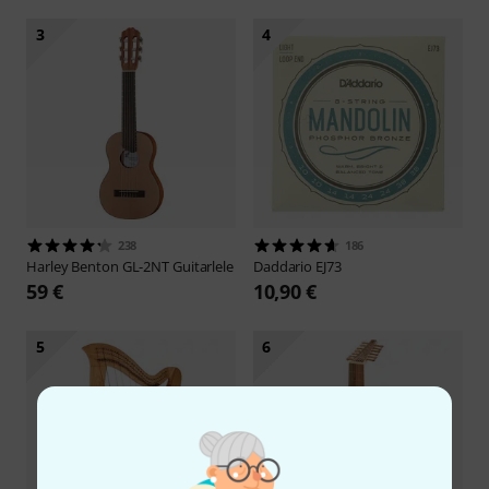
3
4
238
186
Harley Benton
GL-2NT Guitarlele
Daddario
EJ73
59 €
10,90 €
5
6