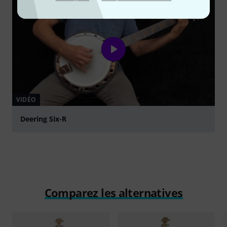
VIDÉO
Deering Six-R
Jouer
Comparez les alternatives