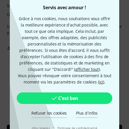
Son
Servis avec amour !
Qualité de fabrication
Grâce à nos cookies, nous souhaitons vous offrir
la meilleure expérience d'achat possible, avec
Un banjo américain, imbattable à ce prix. Que demander de
tout ce que cela implique. Cela inclut, par
plus ?
exemple, des offres adaptées, des publicités
personnalisées et la mémorisation des
0
0
SIGNALER L'ÉVALUATION
préférences. Si vous êtes d'accord, il vous suffit
d'accepter l'utilisation de cookies à des fins de
préférences, de statistiques et de marketing en
cliquant sur "D'accord!" (
afficher tout
).
Lire toutes les évaluations
Vous pouvez révoquer votre consentement à tout
moment via les paramètres de cookies (
ici
).
Le saviez-vous?
C'est bon
Tout
Vidéos
Refuser les cookies
Plus d´infos
·
Infos légales
Politique de confidentialité