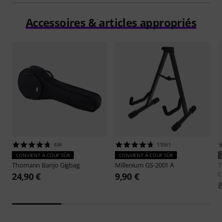
Accessoires & articles appropriés
484
11061
CONVIENT À COUP SÛR
CONVIENT À COUP SÛR
Thomann
Banjo Gigbag
Millenium
GS-2001 A
C
24,90 €
9,90 €