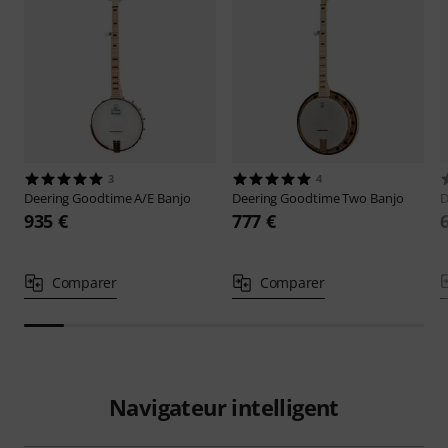
3
4
Deering
Goodtime A/E Banjo
Deering
Goodtime Two Banjo
D
935 €
777 €
Comparer
Comparer
Navigateur intelligent