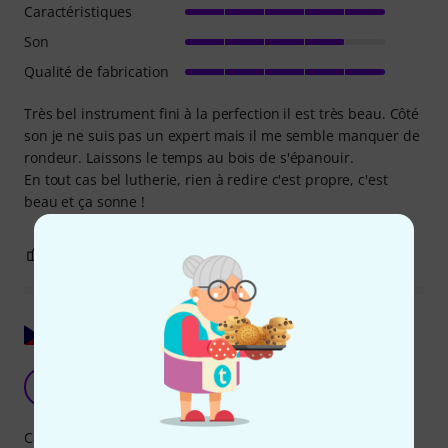
Caractéristiques
Son
Qualité de fabrication
Très bel instrument fini à la perfection il est très beau. Côté
son je ne suis pas un expert mais il me semble manquer de
rondeur. Laissons le temps au bois de s'épanouir.
En tout cas bel lutherie, rien à redire c'est propre, c'est
beau et ça sonne !
0
0
SIGNALER L'ÉVALUATION
Afficher l'original
U
uillpipes 07.11.2021
Caractéristiques