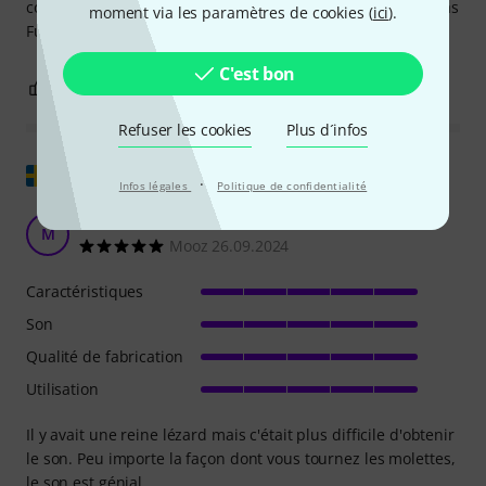
contrôle "comp" le rend utilisable par ceux qui n'aiment pas
moment via les paramètres de cookies (
ici
).
Fuzz.
C'est bon
4
0
SIGNALER L'ÉVALUATION
Refuser les cookies
Plus d´infos
Afficher l'original
·
Infos légales
Politique de confidentialité
Cruel!
M
Mooz 26.09.2024
Caractéristiques
Son
Qualité de fabrication
Utilisation
Il y avait une reine lézard mais c'était plus difficile d'obtenir
le son. Peu importe la façon dont vous tournez les molettes,
le son est génial.