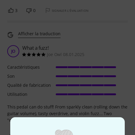
3
0
SIGNALER L'ÉVALUATION
Afficher la traduction
What a fuzz!
JO
Joe Owl 08.01.2025
Caractéristiques
Son
Qualité de fabrication
Utilisation
This pedal can do stuff! From sparkly clean (rolling down the
guitar volume), tasty overdrive, and violin fuzz... Two
"channels"... all in one box... superb! :)