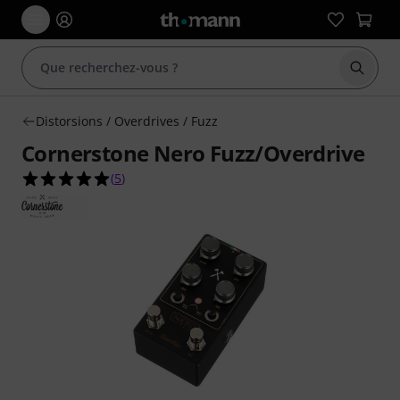
Démarr
Distorsions / Overdrives / Fuzz
Cornerstone Nero Fuzz/Overdrive
5.0 étoiles sur 5 d'après 5 évaluations clients
(
5
)