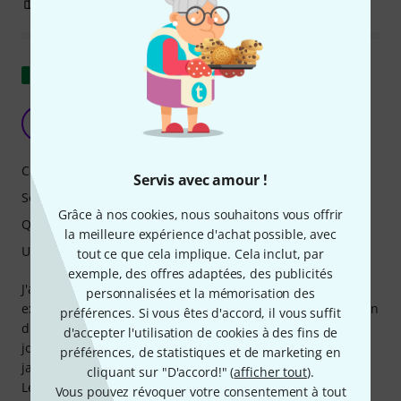
3
0
SIGNALER L'ÉVALUATION
Afficher l'original
J'adore
T
TalloPao 01.08.2024
Caractéristiques
Servis avec amour !
Son
Grâce à nos cookies, nous souhaitons vous offrir
Qualité de fabrication
la meilleure expérience d'achat possible, avec
Utilisation
tout ce que cela implique. Cela inclut, par
exemple, des offres adaptées, des publicités
J'adore les pédales Cornerstone, et cette Fuzz ne fait pas
personnalisées et la mémorisation des
exception. La réponse dynamique de la pédale à la variation
préférences. Si vous êtes d'accord, il vous suffit
du volume de la guitare en fait une pédale avec laquelle
d'accepter l'utilisation de cookies à des fins de
jouer de nombreux genres, de nombreuses chansons sans
préférences, de statistiques et de marketing en
jamais l'éteindre. Avec deux voix similaires mais distinctes.
cliquant sur "D'accord!" (
afficher tout
).
Le circuit gladio inséré à l'intérieur et gérable avec le
Vous pouvez révoquer votre consentement à tout