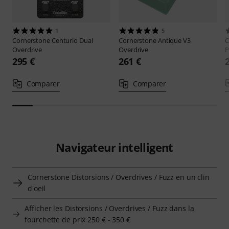
1
5
Cornerstone
Centurio Dual
Cornerstone
Antique V3
C
Overdrive
Overdrive
P
295 €
261 €
Comparer
Comparer
Navigateur intelligent
Cornerstone Distorsions / Overdrives / Fuzz en un clin
d'oeil
Afficher les Distorsions / Overdrives / Fuzz dans la
fourchette de prix 250 € - 350 €