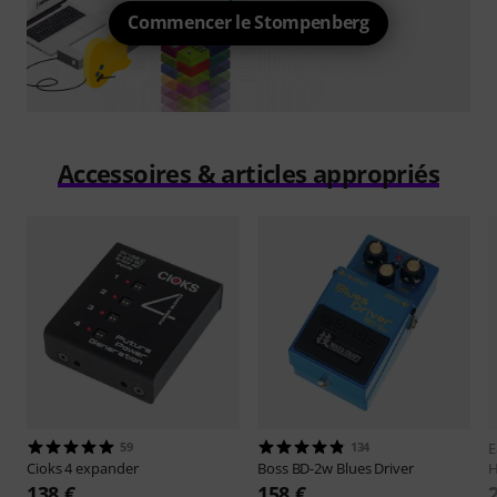
Commencer le Stompenberg
Accessoires & articles appropriés
59
134
E
Cioks
4 expander
Boss
BD-2w Blues Driver
H
138 €
158 €