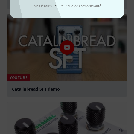
Catalinbread SFT: Guitar Demo
·
Infos légales
Politique de confidentialité
Jouer
YOUTUBE
Catalinbread SFT demo
Jouer