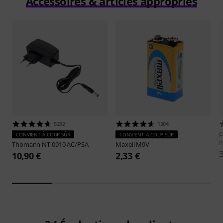
Accessoires & articles appropriés
5292
1304
p
CONVIENT À COUP SÛR
CONVIENT À COUP SÛR
Thomann
NT 0910 AC/PSA
Maxell
M9V
10,90 €
2,33 €