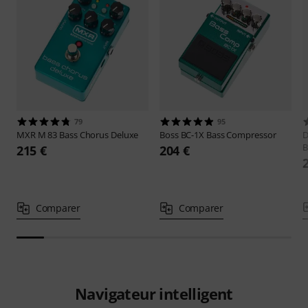
79
95
MXR
M 83 Bass Chorus Deluxe
Boss
BC-1X Bass Compressor
D
B
215 €
204 €
Comparer
Comparer
Navigateur intelligent