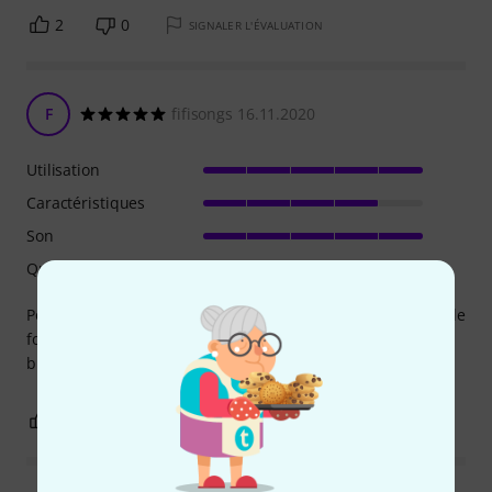
2
0
SIGNALER L'ÉVALUATION
F
fifisongs 16.11.2020
Utilisation
Caractéristiques
Son
Qualité de fabrication
Pour jouer à la façon des rolling stones , le son est parfait. le
format et la fabrication de cette pédale overdrive sont très
bien.
2
0
SIGNALER L'ÉVALUATION