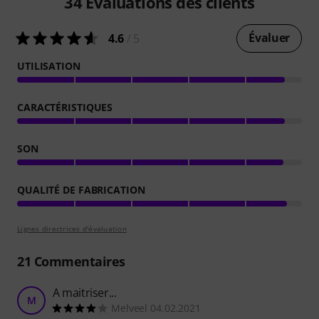
34
Évaluations des clients
Évaluer
4.6
/ 5
UTILISATION
CARACTÉRISTIQUES
SON
QUALITÉ DE FABRICATION
Lignes directrices d'évaluation
21
Commentaires
A maitriser...
M
Melveel 04.02.2021