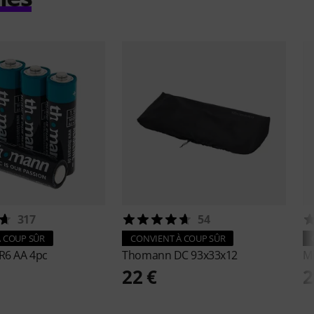
317
54
 COUP SÛR
CONVIENT À COUP SÛR
R6 AA 4pc
Thomann
DC 93x33x12
M
22 €
2