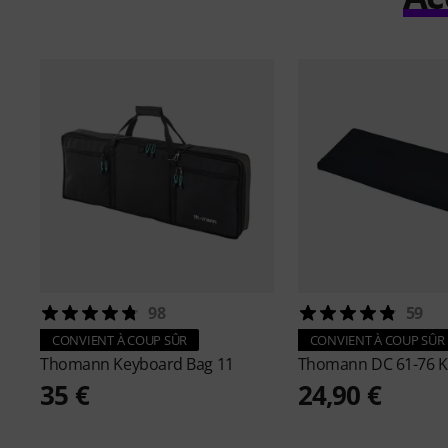
98
59
CONVIENT À COUP SÛR
CONVIENT À COUP SÛR
Thomann
Keyboard Bag 11
Thomann
DC 61-76 K
35 €
24,90 €