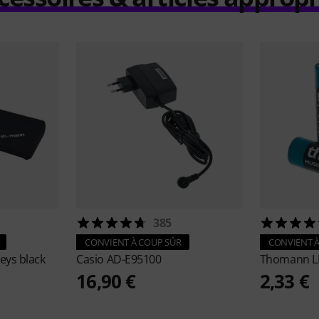
385
CONVIENT À COUP SÛR
CONVIENT À
eys black
Casio
AD-E95100
Thomann
L
16,90 €
2,33 €