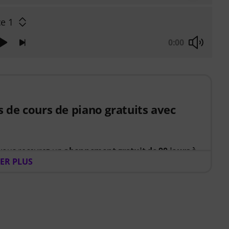
e 1
0:00
s de cours de piano gratuits avec
 vous recevrez un
abonnement gratuit de 90 jours à
ER PLUS
ez votre apprentissage du piano grâce à un parcours
ent les exercices à réaliser. Vous passerez ainsi
er par où commencer et plus de temps à jouer.
z à vous améliorer, Pianote sur Musora vous aide à
 rester motivé et à progresser régulièrement avec
au. Votre accès gratuit comprend :