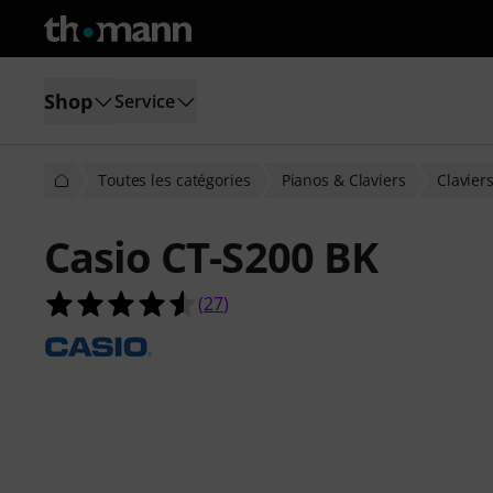
Shop
Service
Toutes les catégories
Pianos & Claviers
Clavier
Casio CT-S200 BK
4.5 étoiles sur 5 d'après 27 évaluati
(
27
)