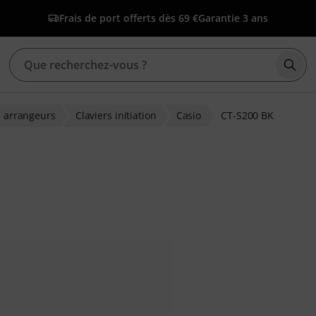
Frais de port offerts dès 69 €
Garantie 3 ans
Déma
s arrangeurs
Claviers initiation
Casio
CT-S200 BK
ons clients