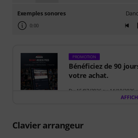
Exemples sonores
Danc
0:00
PROMOTION
Bénéficiez de 90 jour
votre achat.
Du 15/07/2026 au 14/10/2026,
AFFICH
Pianote sur Musora
. Optimis
guidé qui vous indique précisém
moins de temps à vous demand
Que vous débutiez ou cherchie
Clavier arrangeur
développer vos compétences, à
des cours adaptés à votre nive