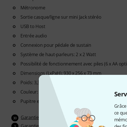
Métronome
Sortie casque/ligne sur mini Jack stéréo
USB to Host
Entrée audio
Connexion pour pédale de sustain
Système de haut-parleurs: 2 x 2 Watt
Possibilité de fonctionnement avec piles (6 x AA opt
Dimensions (LxPxH): 930 x 256 x 73 mm
Poids: 3,3 kg
Couleur: Noir
Serv
Pupitre et bloc d'alimentation AD-E95100 incl.
Grâce 
ce que
Garantie 30 jours satisfait ou remboursé
30
mémori
Garantie 3 ans Thomann
des fi
3