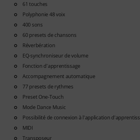
61 touches
- un parcours d'apprentissag
le bon ordre.
Polyphonie 48 voix
- des cours dispensés par d
400 sons
Rudess, Jesús Molina, Lisa Witt 
- un outil de suivi de pratiqu
60 presets de chansons
habitudes, à rester régulier et
Réverbération
- une communauté de souti
EQ-synchroniseur de volume
- un accès illimité
aux cours de
Une fois votre commande expé
Fonction d'apprentissage
d'activation par e-mail. L'ab
Accompagnement automatique
expiration.
77 presets de rythmes
Preset One-Touch
Mode Dance Music
Possibilité de connexion à l'application d'apprenti
MIDI
Transposeur