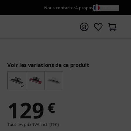
Nous contacter
A propos
FR / €
rrer la recherche avec le terme de recherche {searchTerm
Voir les variations de ce produit
129
€
Tous les prix TVA incl. (TTC)