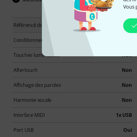
Vous 
Référencé depuis
Septembre 2019
Conditionnement (UVC)
1 Pièce(s)
Touches lumineuses
Non
Aftertouch
Non
Affichage des paroles
Non
Harmonie vocale
Non
Interface MIDI
1x USB
Port USB
Oui