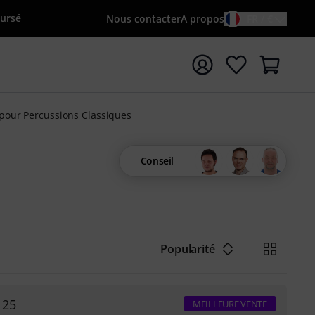
oursé
Nous contacter
A propos
FR / €
rrer la recherche avec le terme de recherche {searchTerm
 pour Percussions Classiques
Conseil
Popularité
 25
MEILLEURE VENTE