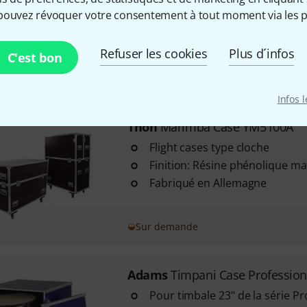
pouvez révoquer votre consentement à tout moment via les p
Pour Studio 49 RXC-4000/VA=4
En multiplex de 9 mm
Cornières en aluminium profil
Refuser les cookies
Plus d´infos
C'est bon
Sur demande
Infos 
Thon
Marimba Case YM5100A
Flight cases type cloche
Finition: Résine phénolique m
Fabriqué en Allemagne
Sur demande
Adams
Timpani Case Profession
Pour timbale 23" de la série Pr