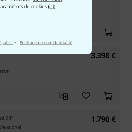
aramètres de cookies (
ici
).
43 et VA=442
é 30 x 30 mm
·
légales
Politique de confidentialité
3.398
€
arron
1.790
€
al 23"
ofessional