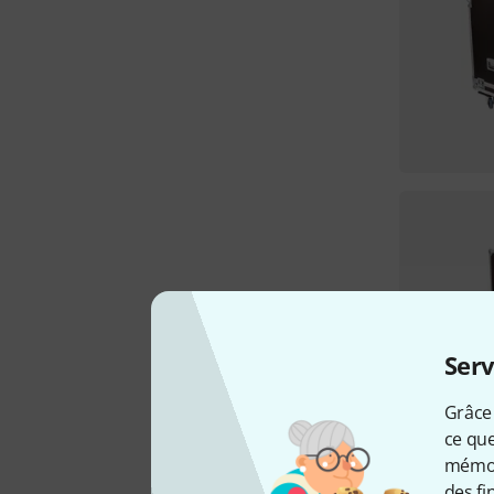
Serv
Grâce 
ce que
mémori
des fi