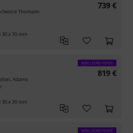
739
€
orchestre Thomann
é 30 x 30 mm
MEILLEURE VENTE
819
€
ution, Adams
r
é 30 x 30 mm
MEILLEURE VENTE