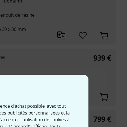
re Thomann
enduit de résine
é 30 x 30 mm
939
€
ne
é 30 x 30 mm
ience d'achat possible, avec tout
des publicités personnalisées et la
799
€
000
accepter l'utilisation de cookies à
sur "D'accord!" (
afficher tout
).