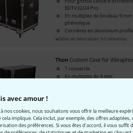
Pour grosse caisse d'orchest
BDTV32/24 Pro
En multiplex de bouleau 9 mm 
phénolique
Cornières en aluminium profil
Délai de fabrication: 3-5 semaines
Thon
Custom Case for Vibrapho
1 couvercle
En multiplex de 9 mm
Cornières en aluminium profil
is avec amour !
Disponible sous 1–2 semaines
à nos cookies, nous souhaitons vous offrir la meilleure expér
 cela implique. Cela inclut, par exemple, des offres adaptées, 
Thon
Profi Case Studio 49 RXC-4
sation des préférences. Si vous êtes d'accord, il vous suffit d'
1
ns de préférences, de statistiques et de marketing en cliquant 