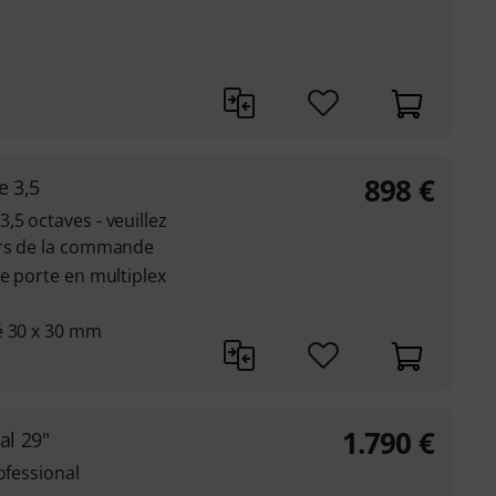
898
€
e 3,5
,5 octaves - veuillez
ors de la commande
le porte en multiplex
é 30 x 30 mm
1.790
€
al 29"
ofessional