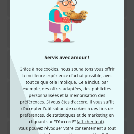
Disponible immédiatement
94
€
Thalia Capo
Taylor by Thalia 800 Ser.
Disponible immédiatement
104
€
K&M
14545
Servis avec amour !
68
Disponible immédiatement
Grâce à nos cookies, nous souhaitons vous offrir
10,50
€
la meilleure expérience d'achat possible, avec
tout ce que cela implique. Cela inclut, par
Thalia Capo
Wood Collect.Koa AAA BC
exemple, des offres adaptées, des publicités
personnalisées et la mémorisation des
Disponible rapidement (2 à 5 jours)
préférences. Si vous êtes d'accord, il vous suffit
74
€
d'accepter l'utilisation de cookies à des fins de
-5%
Meilleur prix sur 30 jours
:
78
€
préférences, de statistiques et de marketing en
cliquant sur "D'accord!" (
afficher tout
).
Thalia Capo
Taylor by Thalia 300 Ser.
Vous pouvez révoquer votre consentement à tout