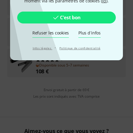
moment via les paramètres de cookies (
ici
).
Disponible immédiatement
108
€
C'est bon
Thalia Capo
Taylor by Thalia 800 Eliment
Refuser les cookies
Plus d´infos
Disponible immédiatement
108
€
·
Infos légales
Politique de confidentialité
Thalia Capo
Taylor by Thalia 900 Ser. BC
1
Disponible sous 5–7 semaines
108
€
Envoi gratuit à partir de 69 €
Les prix sont indiqués avec TVA comprise
Aimez-vous ce que vous voyez ?