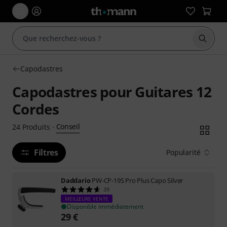
Démarr
Capodastres
Capodastres pour Guitares 12
Cordes
Conseil
24
Produits
·
Filtres
Popularité
Daddario
PW-CP-19S Pro Plus Capo Silver
39
MEILLEURE VENTE
Disponible immédiatement
29
€