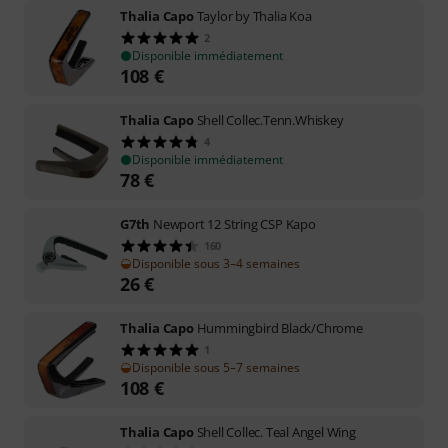
Thalia Capo
Taylor by Thalia Koa
2
Disponible immédiatement
108
€
Thalia Capo
Shell Collec.Tenn.Whiskey
4
Disponible immédiatement
78
€
G7th
Newport 12 String CSP Kapo
160
Disponible sous 3–4 semaines
26
€
Thalia Capo
Hummingbird Black/Chrome
1
Disponible sous 5–7 semaines
108
€
Thalia Capo
Shell Collec. Teal Angel Wing