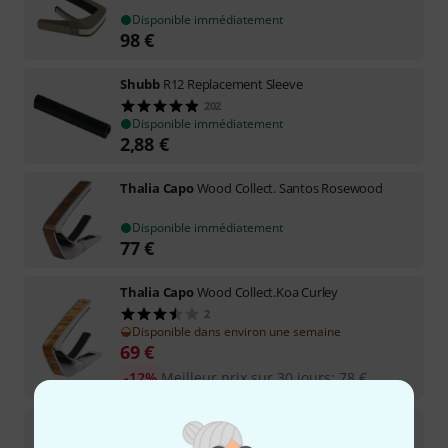
Disponible immédiatement
98
€
Shubb
R12 Replacement Sleeve
202
Disponible immédiatement
2,88
€
Thalia Capo
Wood Collect. Santos Rosewood
Disponible immédiatement
77
€
Thalia Capo
Wood Collect.Koa Curley
2
Disponible dans environ une semaine
69
€
-12%
Meilleur prix sur 30 jours
:
78
€
Thalia Capo
Wood Collect.Santos Rosew.Gold