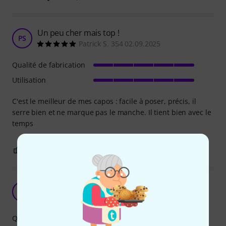
Un peu cher mais top !
PS
Patrick S. 354 02.09.2025
Qualité de fabrication
Utilisation
C'est le meilleur de mes capos : facile à poser, précis, il
serre bien et ne marque pas le manche. Il tient bien avec le
temps
0
0
SIGNALER L'ÉVALUATION
Inutilisable dans le temps
DM
de MONT GRIMM 27.03.2025
Qualité de fabrication