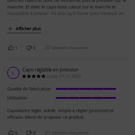
dans les mains et donc ne desserrait plus la pression sur le
manche. Et donc le capo reste coincé sur le manche et
impossible à enlever. Y'a plus qu'à forcer pour l'enlever en
tirant
Afficher plus
1
0
SIGNALER L'ÉVALUATION
Capo réglable en pression
L
Lixtaz 07.11.2023
Qualité de fabrication
Utilisation
Capodastre léger, solide, simple à régler (pression) et
efficace. Merci de proposer ce produit.
0
0
SIGNALER L'ÉVALUATION