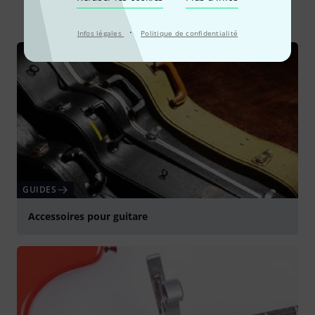
Tout
Guides
·
Infos légales
Politique de confidentialité
GUIDES
Accessoires pour guitare