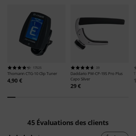
17525
39
Thomann
CTG-10 Clip Tuner
Daddario
PW-CP-19S Pro Plus
Capo Silver
4,90 €
29 €
45
Évaluations des clients