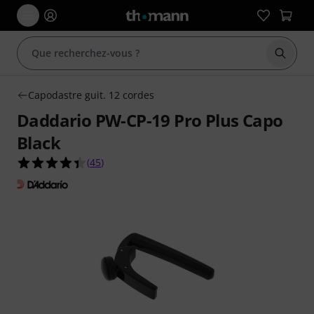
Démarr
Capodastre guit. 12 cordes
Daddario PW-CP-19 Pro Plus Capo
Black
4.4 étoiles sur 5 d'après 45 évaluations clients
(
45
)