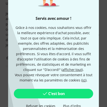
Utilisation
Je l'ai utilisé essentiellement sur ma 12 cordes, impeccable
Servis avec amour !
au début, mais au fil du temps, il faut serrer la molette de
plus en plus et après 1 an il devient inutilisable sur la 12
Grâce à nos cookies, nous souhaitons vous offrir
cordes, n'assurant plus sa fonction. Alors oui pour une 6
la meilleure expérience d'achat possible, avec
cordes mais non pour une 12 cordes. Il y a tromperie sur la
tout ce que cela implique. Cela inclut, par
description.
exemple, des offres adaptées, des publicités
Je vais me retourner sur un modèle à pince.
personnalisées et la mémorisation des
préférences. Si vous êtes d'accord, il vous suffit
0
0
SIGNALER L'ÉVALUATION
d'accepter l'utilisation de cookies à des fins de
préférences, de statistiques et de marketing en
cliquant sur "D'accord!" (
afficher tout
).
Vous pouvez révoquer votre consentement à tout
Lire toutes les évaluations
moment via les paramètres de cookies (
ici
).
C'est bon
Le saviez-vous?
Refuser les cookies
Plus d´infos