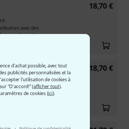
18,70
€
ard
ilisation avec des
lines ou clarinettes
ience d'achat possible, avec tout
18,70
€
ncy S
des publicités personnalisées et la
accepter l'utilisation de cookies à
9% et 1 support
sur "D'accord!" (
afficher tout
).
.
aramètres de cookies (
ici
).
·
légales
Politique de confidentialité