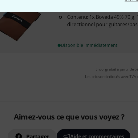
Boveda
Starter Kit Akustik Git
4
Contenu: 1x Boveda 49% 70 g, 
directionnel pour guitares/ba
Disponible immédiatement
Envoi gratuit à partir de 6
Les prix sont indiqués avec TVA
Aimez-vous ce que vous voyez ?
Partager
Aide et commentaires