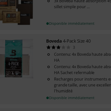
3x Boveda haute absorption 49
sillet simple pour ...
Disponible immédiatement
Boveda
4-Pack Size 40
3
Contenu: 4x Boveda haute absor
HA
Contenu: 4x Boveda haute absor
HA Sachet refermable
Recharges pour instruments en
grande taille, avec une excelle
l'humidité
Disponible immédiatement