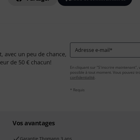
Adresse e-mail
*
, avec un peu de chance,
leur de 50 € chacun!
En cliquant sur "S'inscrire maintenant", 
possible à tout moment. Vous pouvez tro
confidentialité
.
* Requis
Vos avantages
Ga­ran­tie Thomann 3 ans