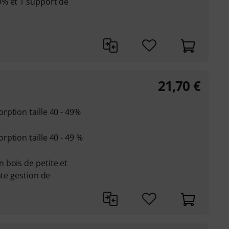
% et 1 support de
21,70
€
ption taille 40 - 49%
ption taille 40 - 49 %
 bois de petite et
nte gestion de