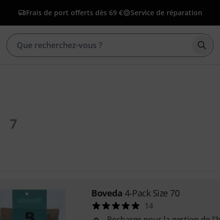
Frais de port offerts dès 69 €
Service de réparation
Déma
7
Boveda
4-Pack Size 70
14
Recharge pour la gestion de l'h