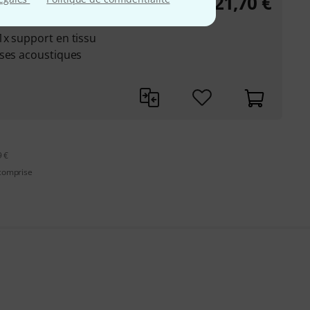
21,70
€
1x support en tissu
sses acoustiques
9 €
 comprise