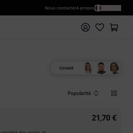
Nous contacter
A propos
FR / €
rrer la recherche avec le terme de recherche {searchTerm
Conseil
Popularité
21,70
€
umidité des petits et