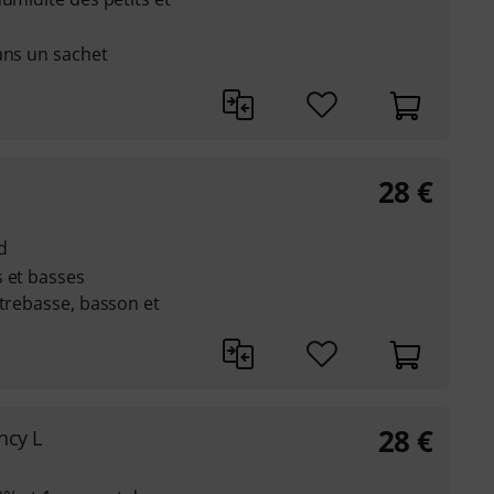
ans un sachet
28
€
d
s et basses
ntrebasse, basson et
28
€
ncy L