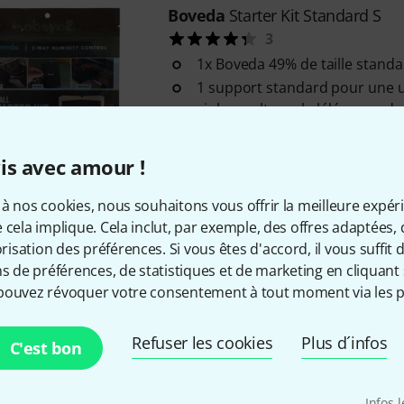
Boveda
Starter Kit Standard S
3
1x Boveda 49% de taille stand
1 support standard pour une ut
violons, altos, ukulélés, mando
Disponible immédiatement
is avec amour !
à nos cookies, nous souhaitons vous offrir la meilleure expér
Boveda
Starter Kit High Absorbe
 cela implique. Cela inclut, par exemple, des offres adaptées, 
1
sation des préférences. Si vous êtes d'accord, il vous suffit d'
1x Boveda haute absorption 4
ns de préférences, de statistiques et de marketing en cliquant 
standard pour une utilisation ..
pouvez révoquer votre consentement à tout moment via les p
Refuser les cookies
Plus d´infos
Disponible immédiatement
C'est bon
Infos 