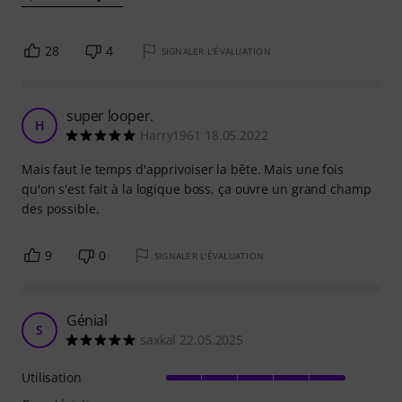
28
4
SIGNALER L'ÉVALUATION
super looper.
H
Harry1961 18.05.2022
Mais faut le temps d'apprivoiser la bête. Mais une fois
qu'on s'est fait à la logique boss, ça ouvre un grand champ
des possible.
9
0
SIGNALER L'ÉVALUATION
Génial
S
saxkal 22.05.2025
Utilisation