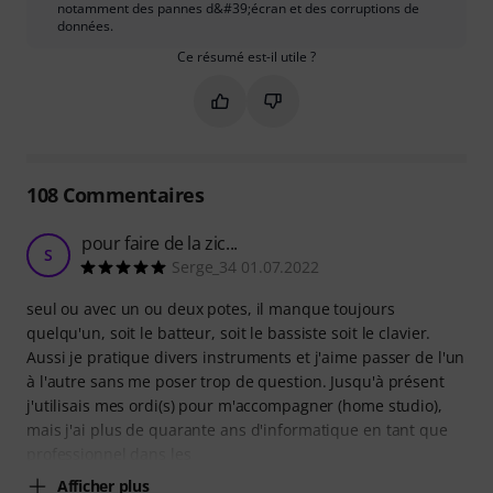
notamment des pannes d&#39;écran et des corruptions de
données.
Ce résumé est-il utile ?
Marquer ce résumé comme utile
Marquer ce résumé comme in
108
Commentaires
pour faire de la zic...
S
Serge_34 01.07.2022
seul ou avec un ou deux potes, il manque toujours
quelqu'un, soit le batteur, soit le bassiste soit le clavier.
Aussi je pratique divers instruments et j'aime passer de l'un
à l'autre sans me poser trop de question. Jusqu'à présent
j'utilisais mes ordi(s) pour m'accompagner (home studio),
mais j'ai plus de quarante ans d'informatique en tant que
professionnel dans les
Afficher plus