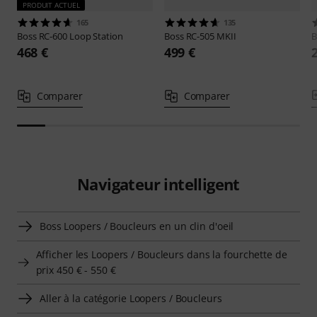
PRODUIT ACTUEL
165
135
Boss
RC-600 Loop Station
Boss
RC-505 MKII
B
468 €
499 €
Comparer
Comparer
Navigateur intelligent
Boss Loopers / Boucleurs en un clin d'oeil
Afficher les Loopers / Boucleurs dans la fourchette de
prix 450 € - 550 €
Aller à la catégorie Loopers / Boucleurs