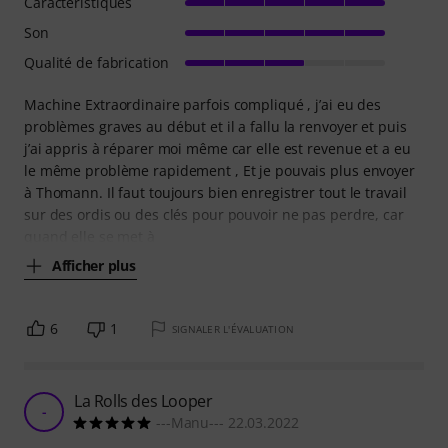
Caractéristiques
Son
Qualité de fabrication
Machine Extraordinaire parfois compliqué , j’ai eu des
problèmes graves au début et il a fallu la renvoyer et puis
j’ai appris à réparer moi même car elle est revenue et a eu
le même problème rapidement , Et je pouvais plus envoyer
à Thomann. Il faut toujours bien enregistrer tout le travail
sur des ordis ou des clés pour pouvoir ne pas perdre, car
quand elle se met à
Afficher plus
6
1
SIGNALER L'ÉVALUATION
La Rolls des Looper
-
---Manu--- 22.03.2022