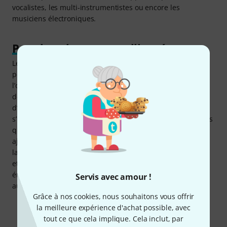
vocalistes, les multi-instrumentistes ou encore les
musiciens électroniques.
Pour boucler en toute liberté
Le RC-600 couvre de nombreux champs d’application. On
peut par exemple l’utiliser pour s’enregistrer pendant que
l’on est en train de s’exercer ou de composer, pour
déformer des pistes audio ou bien encore comme outil
d’expression efficace sur scène. Dans tous ces domaines, il
s’impose par sa haute qualité sonore et les nombreux outils
qu’il offre pour retravailler les boucles enregistrées. Si l’on
ajoute la riche connectique, la section d’effets très fournie,
la boîte à rythmes intégrée ainsi que la compatibilité MIDI
et USB, on obtient avec le RC-600 un outil d’un potentiel
énorme, et ouvert à tous : guitaristes, vocalistes, DJs ou
Servis avec amour !
autres esprits créatifs.
Grâce à nos cookies, nous souhaitons vous offrir
la meilleure expérience d'achat possible, avec
tout ce que cela implique. Cela inclut, par