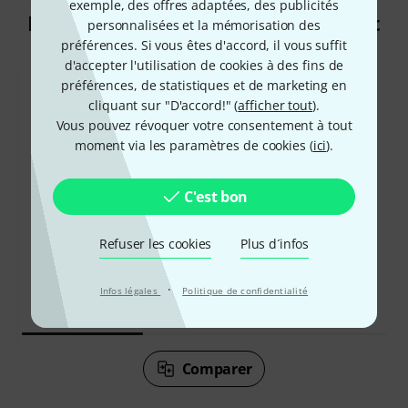
exemple, des offres adaptées, des publicités
Les clients qui ont regardé ce produit
personnalisées et la mémorisation des
préférences. Si vous êtes d'accord, il vous suffit
ont acheté ceci
d'accepter l'utilisation de cookies à des fins de
préférences, de statistiques et de marketing en
cliquant sur "D'accord!" (
afficher tout
).
Vous pouvez révoquer votre consentement à tout
moment via les paramètres de cookies (
ici
).
63%
C'est bon
9%
Refuser les cookies
Plus d´infos
ONT ACHETÉ
ONT ACHETÉ
Boss RC-500 Loop Station
EXACTEMENT CE PRODUIT
·
Infos légales
Politique de confidentialité
468 €
288 €
Comparer