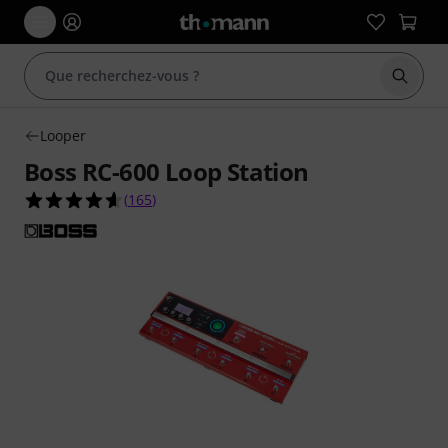
Démarr
Looper
Boss RC-600 Loop Station
4.6 étoiles sur 5 d'après 165 évaluations clients
(
165
)