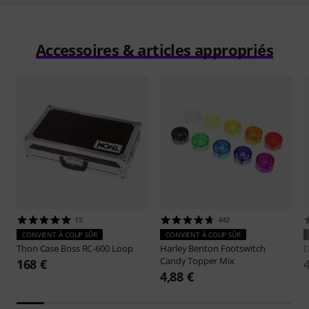
Accessoires & articles appropriés
15
442
CONVIENT À COUP SÛR
CONVIENT À COUP SÛR
Thon
Case Boss RC-600 Loop
Harley Benton
Footswitch
D
Candy Topper Mix
168 €
4,88 €