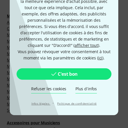
Découvrir plus
la meilleure expérience d'achat possible, avec
tout ce que cela implique. Cela inclut, par
exemple, des offres adaptées, des publicités
Microphones
personnalisées et la mémorisation des
Accessoires pour Microphones
préférences. Si vous êtes d'accord, il vous suffit
Combinés Micros-Casques
d'accepter l'utilisation de cookies à des fins de
Microphones Dynamiques Polyvalents
préférences, de statistiques et de marketing en
Microphones de Chant Dynamiques
cliquant sur "D'accord!" (
afficher tout
).
Microphones de Mesure
Vous pouvez révoquer votre consentement à tout
Microphones de Surface
moment via les paramètres de cookies (
ici
).
Microphones pour Amplificateurs
Microphones pour Batteries
Microphones pour Guitares Acoustiques
C'est bon
Microphones pour Instruments à Cordes
Microphones pour Instruments à Vent
Refuser les cookies
Plus d´infos
Microphones pour Pianos
Microphones à Condensateur Petite Membrane
·
Microphones à Ruban
Infos légales
Politique de confidentialité
Sets de Microphones
Accessoires pour Musiciens