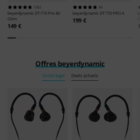
5332
60
beyerdynamic
DT-770 Pro 80
beyerdynamic
DT 770 PRO X
b
Ohm
199 €
149 €
Offres beyerdynamic
Destockage
Deals actuels