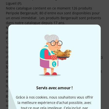
Ligueil (F).
Notre catalogue contient en ce moment 126 produits
Peripole Bergerault, 80 d´entre eux sont disponibles pour
un envoi immédiat . Les produits Bergerault sont présents
dans notre catalogue depuis 17 ans.
Nous nous engageons à vous fournir des informations
détaillées sur nos produits Peripole Bergerault. Pour les
produits Peripole Bergerault vous trouverez actuellement
1245 images produits, 43 vue détaillée 360°, 11 démos
sonores et 515 avis utilisateurs.
Un total de 55 produits Bergerault sont au top des ventes
chez Thomann en ce moment, parmi les catégories
Chaises
d'Orchestre
,
Carillons
,
Podiums
,
Housses pour Baguettes
,
Marimbas
,
Maillets pour Vibraphones
et
Vibraphones
.
Le Best-sellers Bergerault absolu est
Bergerault B1025
. Cet
article a été acheté plus de 1.000 fois!
Bergerault offre à ses clients une garantie de 2 ans sur
tous ses produits. Nous rallongeons cette garantie de un
Servis avec amour !
an pour nos clients et proposons un total de 3 ans de
garantie.
Grâce à nos cookies, nous souhaitons vous offrir
Les musiciens célèbres qui font confiance à Bergerault
la meilleure expérience d'achat possible, avec
sont entre autres, Jean François Durez, Piotr Sutt, Quatuor
tout ce que cela implique. Cela inclut, par