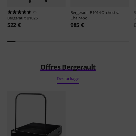
25
Bergerault
B1014 Orchestra
B
Bergerault
B1025
Chair 4pc
S
522 €
985 €
Offres Bergerault
Destockage