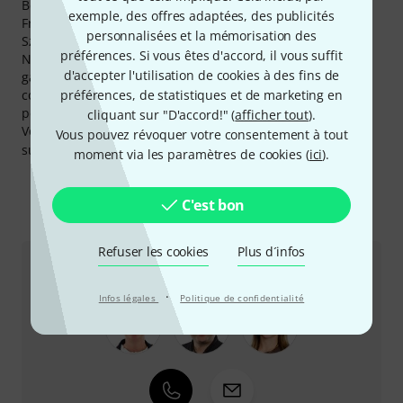
Beat, Renaud Detruit, Alexey Chizhik, Daniel Berg,
exemple, des offres adaptées, des publicités
Francesca Santangelo, Ignacio Ceballos Martin, Karol
personnalisées et la mémorisation des
Szymanowski et Mark Ford.
préférences. Si vous êtes d'accord, il vous suffit
Nous offrons aussi pour les produits Bergerault notre
d'accepter l'utilisation de cookies à des fins de
garantie 30 jours satisfait ou remboursé, 3 ans de tout
comme de nombreux services tels que des conseils
préférences, de statistiques et de marketing en
personnalisés, et autres services sur le site internet, etc.
cliquant sur "D'accord!" (
afficher tout
).
Vous pouvez trouver plus d'informations sur le fabricant
Vous pouvez révoquer votre consentement à tout
sur
http://www.bergerault.com
moment via les paramètres de cookies (
ici
).
C'est bon
Comment nous contacter
Refuser les cookies
Plus d´infos
Service Client France
·
Infos légales
Politique de confidentialité