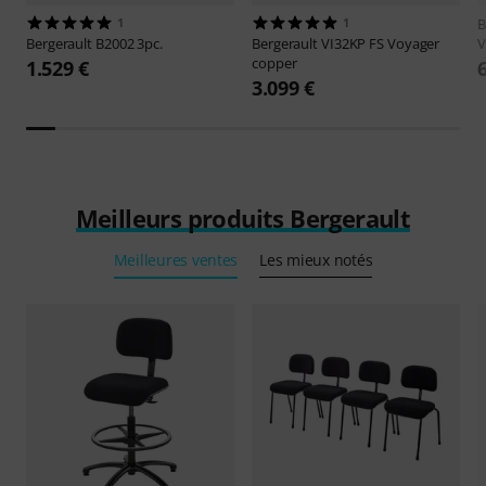
1
1
B
Bergerault
B2002 3pc.
Bergerault
VI32KP FS Voyager
V
copper
1.529 €
3.099 €
Meilleurs produits Bergerault
Meilleures ventes
Les mieux notés