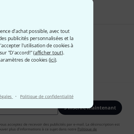
 comprise
ience d'achat possible, avec tout
des publicités personnalisées et la
accepter l'utilisation de cookies à
sur "D'accord!" (
afficher tout
).
aramètres de cookies (
ici
).
·
légales
Politique de confidentialité
S'inscrire maintenant
vous acceptez de recevoir des publicités par e-mail. La désinscription est
uver plus d'informations à ce sujet dans notre
Politique de