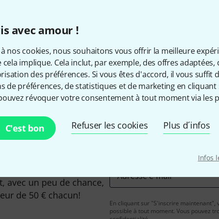
Les prix sont indiqués avec TVA
is avec amour !
à nos cookies, nous souhaitons vous offrir la meilleure expér
Aimez-vous ce que vous voyez ?
 cela implique. Cela inclut, par exemple, des offres adaptées, 
sation des préférences. Si vous êtes d'accord, il vous suffit d'
ns de préférences, de statistiques et de marketing en cliquant 
Partager
Aide et commentaires
pouvez révoquer votre consentement à tout moment via les p
Refuser les cookies
Plus d´infos
C'est bon
Infos 
Adresse e-mail
*
, avec un peu de chance,
leur de 50 € chacun!
En cliquant sur "S'inscrire maintenant", 
possible à tout moment. Vous pouvez tro
confidentialité
.