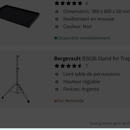
4
Dimensions: 380 x 600 x 50 m
Revêtement en mousse
Couleur: Noir
Disponible immédiatement
Bergerault
BS026 Stand for Tra
7
Livré table de percussions
Hauteur réglable
Finition: Argenté
Sur demande
Envoi gratuit à partir de 6