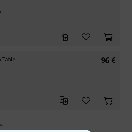
m
96
€
p Table
9 €