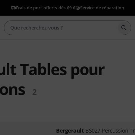
Frais de port offerts dès 69 €
Service de réparation
Déma
lt Tables pour
ions
2
Bergerault
BS027 Percussion Tr