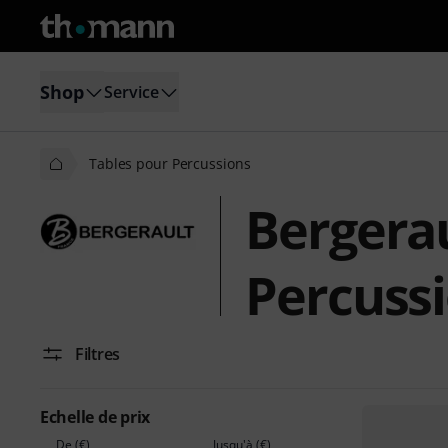
Shop
Service
Tables pour Percussions
Bergerau
Percuss
Filtres
Echelle de prix
De (€)
Jusqu'à (€)