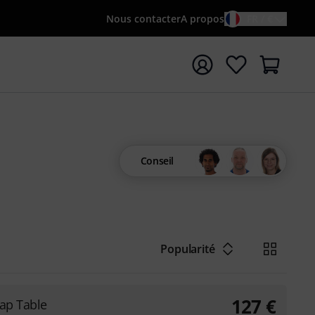
Nous contacter
A propos
FR / €
rrer la recherche avec le terme de recherche {searchTerm
Conseil
Popularité
127
€
ap Table