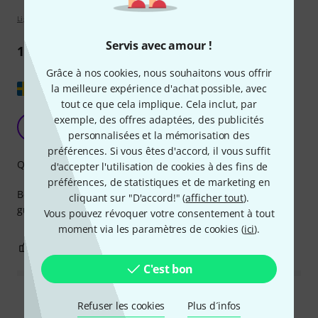
Lignes directrices d'évaluation
Servis avec amour !
1
Commentaire
Grâce à nos cookies, nous souhaitons vous offrir
Afficher l'original
la meilleure expérience d'achat possible, avec
tout ce que cela implique. Cela inclut, par
Bon livre
exemple, des offres adaptées, des publicités
M
Mat2206 29.06.2025
personnalisées et la mémorisation des
préférences. Si vous êtes d'accord, il vous suffit
Qualité des infos
d'accepter l'utilisation de cookies à des fins de
préférences, de statistiques et de marketing en
Beaucoup de détails et une connaissance approfondie des
cliquant sur "D'accord!" (
afficher tout
).
guitares Les Paul.
Vous pouvez révoquer votre consentement à tout
moment via les paramètres de cookies (
ici
).
0
0
SIGNALER L'ÉVALUATION
C'est bon
Lire toutes les évaluations
Refuser les cookies
Plus d´infos