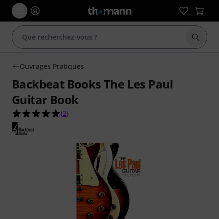
Démarr
Ouvrages Pratiques
Backbeat Books The Les Paul
Guitar Book
5.0 étoiles sur 5 d'après 2 évaluations clients
(
2
)