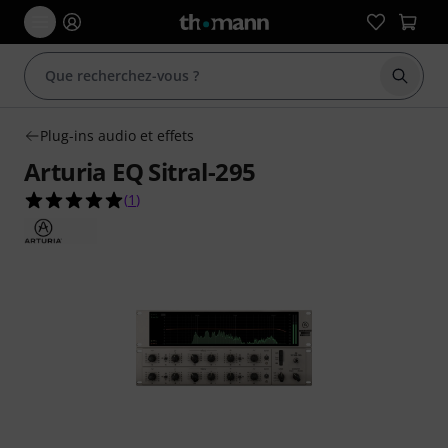
Démarr
Plug-ins audio et effets
Arturia EQ Sitral-295
5.0 étoiles sur 5 d'après 1 évaluations clients
(
1
)