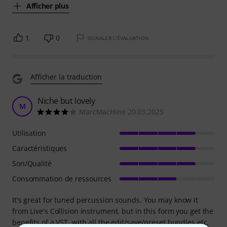
Afficher plus
1
0
SIGNALER L'ÉVALUATION
Afficher la traduction
Niche but lovely
M
MarcMacHine 20.03.2025
Utilisation
Caractéristiques
Son/Qualité
Consommation de ressources
It's great for tuned percussion sounds. You may know it
from Live's Collision instrument, but in this form you get the
benefits of a VST, with all the edit/save/preset bundles etc.