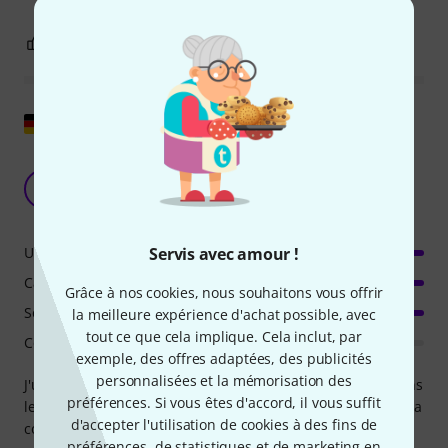
0
0
SIGNALER L'ÉVALUATION
Afficher l'original
Un synthétiseur unique - 8 résonateurs
combinables
T
tschwerte 04.04.2021
Servis avec amour !
Utilisation
Caractéristiques
Grâce à nos cookies, nous souhaitons vous offrir
Son/Qualité
la meilleure expérience d'achat possible, avec
tout ce que cela implique. Cela inclut, par
Consommation de ressources
exemple, des offres adaptées, des publicités
personnalisées et la mémorisation des
J'utilise ce synthétiseur pour des productions audio 3D dans
préférences. Si vous êtes d'accord, il vous suffit
le domaine de la musique de méditation, mais aussi pour la
d'accepter l'utilisation de cookies à des fins de
conception sonore de pièces radiophoniques. Il est fourni
préférences, de statistiques et de marketing en