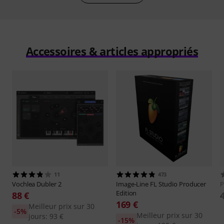
Accessoires & articles appropriés
11
473
Vochlea
Dubler 2
Image-Line
FL Studio Producer
P
Edition
88 €
169 €
Meilleur prix sur 30
-5%
Meilleur prix sur 30
jours: 93 €
-15%