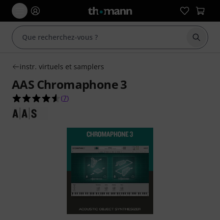
Démarr
instr. virtuels et samplers
AAS Chromaphone 3
4.6 étoiles sur 5 d'après 7 évaluations clients
(
7
)