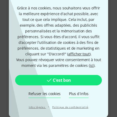
+33-176548596
Grâce à nos cookies, nous souhaitons vous offrir
la meilleure expérience d'achat possible, avec
Notre service client est à votre disposition pour
tout ce que cela implique. Cela inclut, par
répondre à toutes vos questions et résoudre
exemple, des offres adaptées, des publicités
d'éventuels problèmes après achat.
personnalisées et la mémorisation des
préférences. Si vous êtes d'accord, il vous suffit
Préparer le numéro client
d'accepter l'utilisation de cookies à des fins de
préférences, de statistiques et de marketing en
Horaires d'ouverture (CEST - Heure
cliquant sur "D'accord!" (
afficher tout
).
d'été d'Europe centrale)
Vous pouvez révoquer votre consentement à tout
moment via les paramètres de cookies (
ici
).
Demander un rappel téléphonique
C'est bon
Plus d'options de contact
Refuser les cookies
Plus d´infos
Retourner un produit
·
Infos légales
Politique de confidentialité
Tous les interlocuteurs