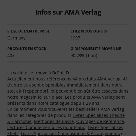
Infos sur AMA Verlag
SIÈGE DE L'ENTREPRISE
CHEZ NOUS DEPUIS
Germany
1997
PRODUITS EN STOCK
Ø DISPONIBLITÉ MOYENNE
40+
90.78% (1 an)
La société se trouve à Brühl, D.
Actuellement nous référençons 44 produits AMA Verlag, 41
d´entre eux sont disponibles immédiatement dans notre
stock à Treppendorf, et peuvent bien sûr être essayés dans
notre magasin ici sur place. Les produits AMA Verlag sont
présents dans notre catalogue depuis 29 ans.
En ce moment vous trouverez les best-sellers AMA Verlag
dans les catégories de produits
Livres Spécialisés Théorie
& Harmonie
,
Méthodes de Basse
,
Ouvrages de Référence
,
Lectures Complémentaires pour Piano
,
Livres Spécialisés
Effets
,
Livres Spécialisés Compositions & Arrangements
et