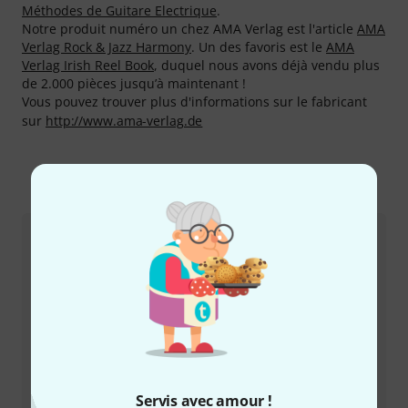
Méthodes de Guitare Electrique
.
Notre produit numéro un chez AMA Verlag est l'article
AMA
Verlag Rock & Jazz Harmony
. Un des favoris est le
AMA
Verlag Irish Reel Book
, duquel nous avons déjà vendu plus
de 2.000 pièces jusqu’à maintenant !
Vous pouvez trouver plus d'informations sur le fabricant
sur
http://www.ama-verlag.de
Comment nous contacter
Service Client France
Servis avec amour !