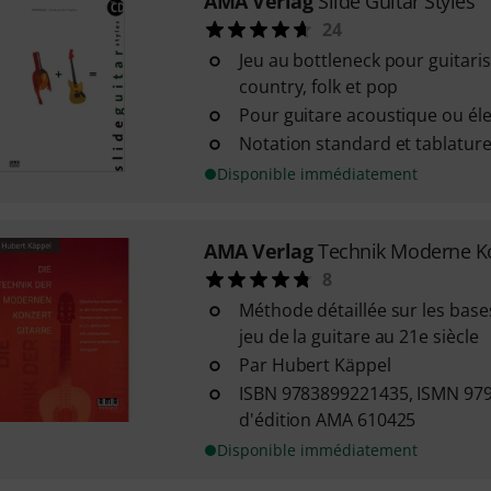
AMA Verlag
Slide Guitar Styles
24
Jeu au bottleneck pour guitaris
country, folk et pop
Pour guitare acoustique ou él
Notation standard et tablatur
Disponible immédiatement
AMA Verlag
Technik Moderne Ko
8
Méthode détaillée sur les base
jeu de la guitare au 21e siècle
Par Hubert Käppel
ISBN 9783899221435, ISMN 97
d'édition AMA 610425
Disponible immédiatement