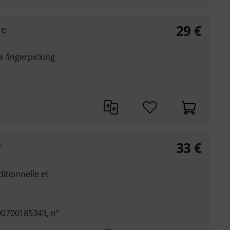
29
€
le
 fingerpicking
e
33
€
r
itionnelle et
90700185343, n°