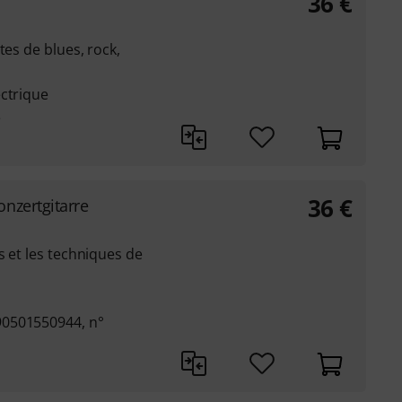
36
€
tes de blues, rock,
ectrique
e
36
€
nzertgitarre
s et les techniques de
90501550944, n°