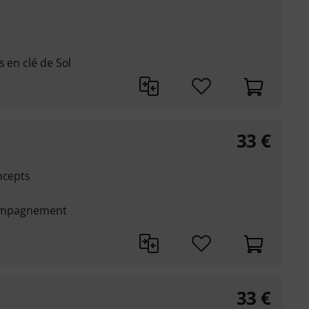
 en clé de Sol
33
€
ncepts
ccompagnement
33
€