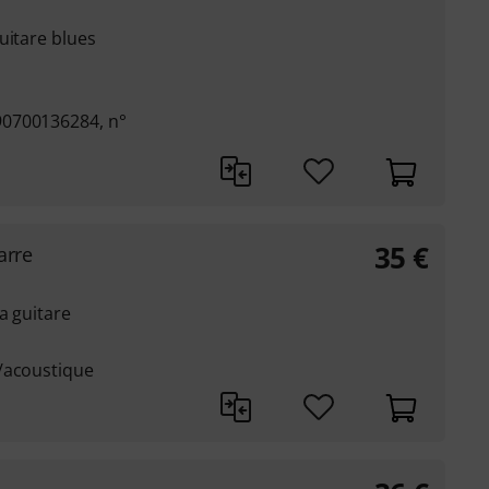
uitare blues
90700136284, n°
35
€
arre
a guitare
/acoustique