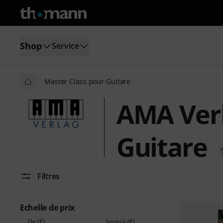
Shop
Service
Master Class pour Guitare
AMA Verl
Guitare
Filtres
Echelle de prix
De (€)
Jusqu'à (€)