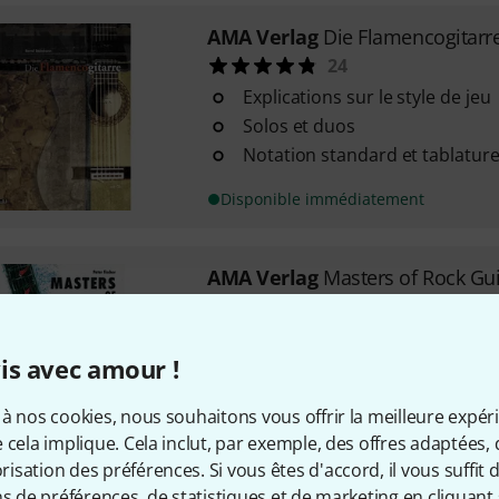
AMA Verlag
Die Flamencogitarr
24
Explications sur le style de jeu
Solos et duos
Notation standard et tablatur
Disponible immédiatement
AMA Verlag
Masters of Rock Gui
20
Pour guitare acoustique ou él
is avec amour !
accent sur la guitare électriqu
Par Peter Fischer
à nos cookies, nous souhaitons vous offrir la meilleure expér
Contient plus de 250 licks de g
 cela implique. Cela inclut, par exemple, des offres adaptées, 
Disponible immédiatement
sation des préférences. Si vous êtes d'accord, il vous suffit d'
ns de préférences, de statistiques et de marketing en cliquant 