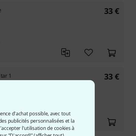
33
€
e
e
33
€
tar 1
ectrique avec un
e
ience d'achat possible, avec tout
uitaristes célèbres
des publicités personnalisées et la
accepter l'utilisation de cookies à
sur "D'accord!" (
afficher tout
).