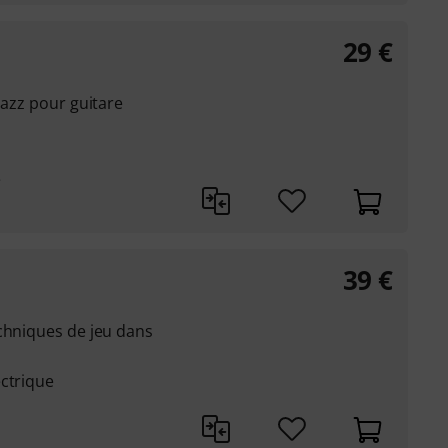
29
€
jazz pour guitare
e
39
€
chniques de jeu dans
ectrique