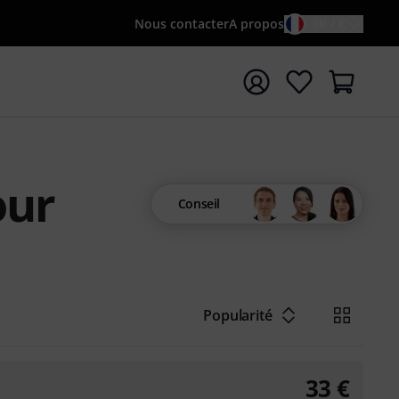
Nous contacter
A propos
FR / €
rrer la recherche avec le terme de recherche {searchTerm
our
Conseil
Popularité
33
€