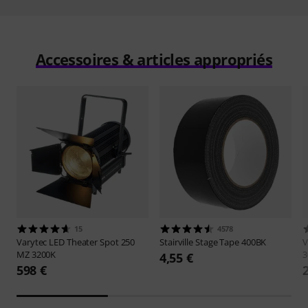
Accessoires & articles appropriés
15
4578
Varytec
LED Theater Spot 250
Stairville
Stage Tape 400BK
V
MZ 3200K
3
4,55 €
598 €