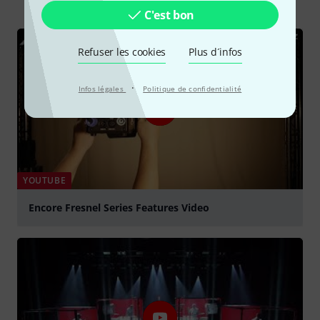
C'est bon
Refuser les cookies
Plus d´infos
·
Infos légales
Politique de confidentialité
YOUTUBE
Encore Fresnel Series Features Video
Jouer