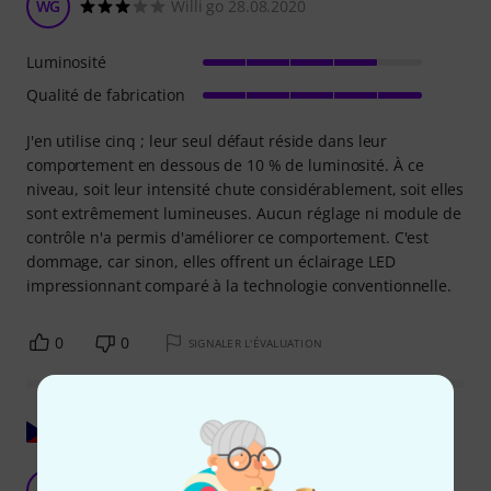
WG
Willi go 28.08.2020
Luminosité
Qualité de fabrication
J'en utilise cinq ; leur seul défaut réside dans leur
comportement en dessous de 10 % de luminosité. À ce
niveau, soit leur intensité chute considérablement, soit elles
sont extrêmement lumineuses. Aucun réglage ni module de
contrôle n'a permis d'améliorer ce comportement. C'est
dommage, car sinon, elles offrent un éclairage LED
impressionnant comparé à la technologie conventionnelle.
0
0
SIGNALER L'ÉVALUATION
Afficher l'original
Bombe
K