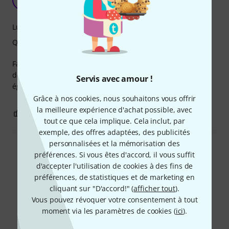
Kalvoj 19.03.2018
Luminosité
Qualité de fabrication
Fabrication solide, zoom fluide et gradation fiable dès le
départ. La possibilité de mettre à jour le logiciel est
Servis avec amour !
également un plus.
Grâce à nos cookies, nous souhaitons vous offrir
la meilleure expérience d'achat possible, avec
0
0
SIGNALER L'ÉVALUATION
tout ce que cela implique. Cela inclut, par
exemple, des offres adaptées, des publicités
personnalisées et la mémorisation des
Lire toutes les évaluations
préférences. Si vous êtes d'accord, il vous suffit
d'accepter l'utilisation de cookies à des fins de
préférences, de statistiques et de marketing en
cliquant sur "D'accord!" (
afficher tout
).
Le saviez-vous?
Vous pouvez révoquer votre consentement à tout
moment via les paramètres de cookies (
ici
).
Tout
Vidéos
Téléchargements