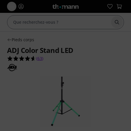
Démarr
Pieds corps
ADJ Color Stand LED
4.6 étoiles sur 5 d'après 63 évaluations clients
(
63
)