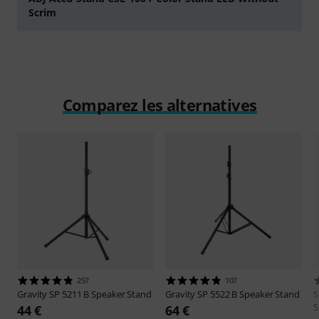
Scrim
Jouer
Comparez les alternatives
257
107
Gravity
SP 5211 B Speaker Stand
Gravity
SP 5522 B Speaker Stand
S
S
44 €
64 €