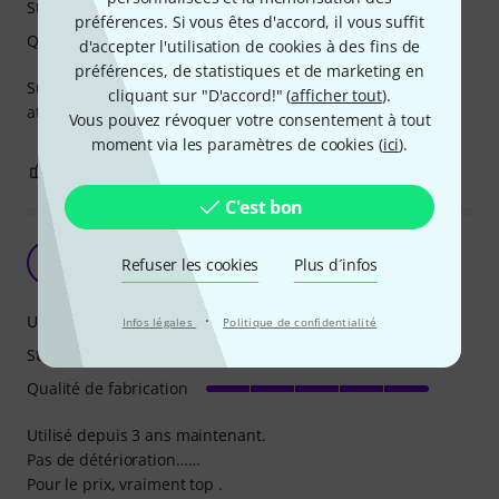
Stabilité
préférences. Si vous êtes d'accord, il vous suffit
Qualité de fabrication
d'accepter l'utilisation de cookies à des fins de
préférences, de statistiques et de marketing en
Super produit, rendu genial sur scene
cliquant sur "D'accord!" (
afficher tout
).
attention au poids a mettre dessus
Vous pouvez révoquer votre consentement à tout
moment via les paramètres de cookies (
ici
).
0
0
SIGNALER L'ÉVALUATION
C'est bon
Trépied néon
A
Refuser les cookies
Plus d´infos
Alae13 13.08.2024
·
Utilisation
Infos légales
Politique de confidentialité
Stabilité
Qualité de fabrication
Utilisé depuis 3 ans maintenant.
Pas de détérioration……
Pour le prix, vraiment top .