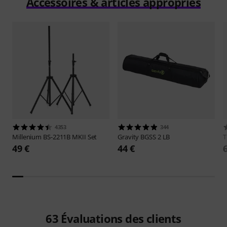
Accessoires & articles appropriés
4353
344
Millenium
BS-2211B MKII Set
Gravity
BGSS 2 LB
49 €
44 €
63
Évaluations des clients