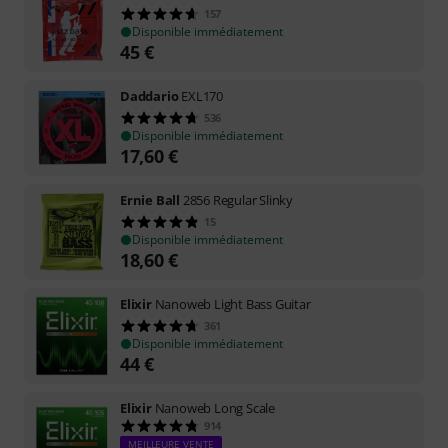
157
Disponible immédiatement
45
€
Daddario
EXL170
536
Disponible immédiatement
17,60
€
Ernie Ball
2856 Regular Slinky
15
Disponible immédiatement
18,60
€
Elixir
Nanoweb Light Bass Guitar
361
Disponible immédiatement
44
€
Elixir
Nanoweb Long Scale
914
MEILLEURE VENTE