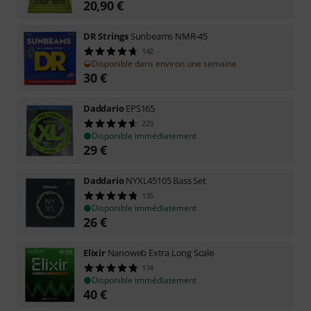
20,90
€
DR Strings
Sunbeams NMR-45
142
Disponible dans environ une semaine
30
€
Daddario
EPS165
223
Disponible immédiatement
29
€
Daddario
NYXL45105 Bass Set
135
Disponible immédiatement
26
€
Elixir
Nanoweb Extra Long Scale
174
Disponible immédiatement
40
€