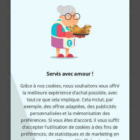
44
€
Daddario
EXL165TP
451
Disponible immédiatement
39
€
Daddario
EXL170TP
175
Disponible immédiatement
35
€
Servis avec amour !
Rotosound
RS66LDN Swing Bass
Grâce à nos cookies, nous souhaitons vous offrir
141
la meilleure expérience d'achat possible, avec
Disponible immédiatement
tout ce que cela implique. Cela inclut, par
22
€
exemple, des offres adaptées, des publicités
personnalisées et la mémorisation des
DR Strings
Black Beauties BKB-45
préférences. Si vous êtes d'accord, il vous suffit
218
d'accepter l'utilisation de cookies à des fins de
Disponible immédiatement
préférences, de statistiques et de marketing en
32
€