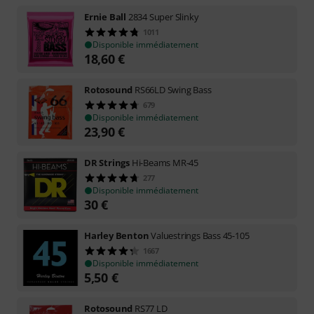
Ernie Ball
2834 Super Slinky
1011
Disponible immédiatement
18,60
€
Rotosound
RS66LD Swing Bass
679
Disponible immédiatement
23,90
€
DR Strings
Hi-Beams MR-45
277
Disponible immédiatement
30
€
Harley Benton
Valuestrings Bass 45-105
1667
Disponible immédiatement
5,50
€
Rotosound
RS77 LD