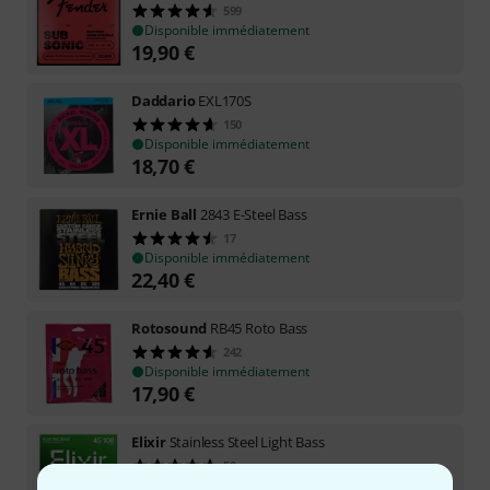
599
Disponible immédiatement
19,90
€
Daddario
EXL170S
150
Disponible immédiatement
18,70
€
Ernie Ball
2843 E-Steel Bass
17
Disponible immédiatement
22,40
€
Rotosound
RB45 Roto Bass
242
Disponible immédiatement
17,90
€
Elixir
Stainless Steel Light Bass
50
Disponible immédiatement