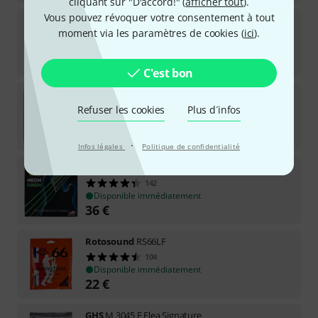
cliquant sur "D'accord!" (
afficher tout
).
Vous pouvez révoquer votre consentement à tout
Daddario
EPBB170
moment via les paramètres de cookies (
ici
).
85
Disponible immédiatement
33
€
C'est bon
Daddario
XTB45105 Light Top/Med. Bottom
Refuser les cookies
Plus d´infos
20
Disponible immédiatement
30
€
·
Infos légales
Politique de confidentialité
DR Strings
Neon Green NGB-45
142
Disponible immédiatement
36
€
Rotosound
RS66LF
104
Disponible immédiatement
22
€
GHS
M 3045 F Flea Signature