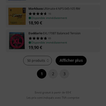
Markbass
Ultimate 4 NPS 045-105 RW
16
Disponible immédiatement
18,90
€
Daddario
EXL170BT Balanced Tension
85
Disponible immédiatement
19,90
€
Afficher plus
50 produits
1
2
3
Envoi gratuit à partir de 69 €
Les prix sont indiqués avec TVA comprise