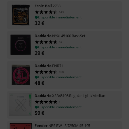
Ernie Ball
2733
143
Disponible immédiatement
32
€
Daddario
NYXL45100 Bass Set
67
Disponible immédiatement
29
€
Daddario
ENR71
108
Disponible immédiatement
48
€
Daddario
XSB45105 Regular Light/Medium
1
Disponible immédiatement
59
€
Fender
NPS RW LS 7250M 45-105