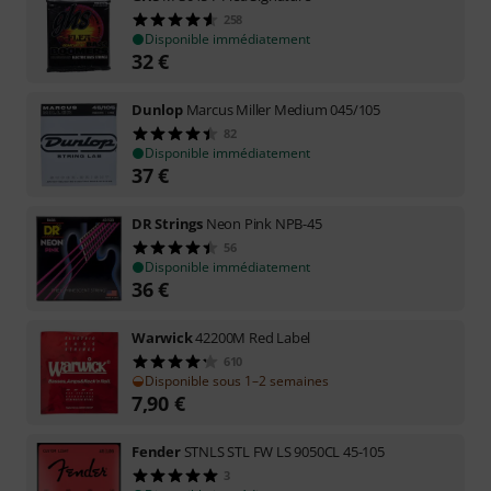
258
Disponible immédiatement
32
€
Dunlop
Marcus Miller Medium 045/105
82
Disponible immédiatement
37
€
DR Strings
Neon Pink NPB-45
56
Disponible immédiatement
36
€
Warwick
42200M Red Label
610
Disponible sous 1–2 semaines
7,90
€
Fender
STNLS STL FW LS 9050CL 45-105
3