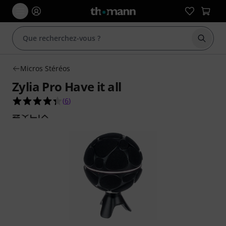
Démarr
Micros Stéréos
Zylia Pro Have it all
4.3 étoiles sur 5 d'après 6 évaluations clients
(
6
)