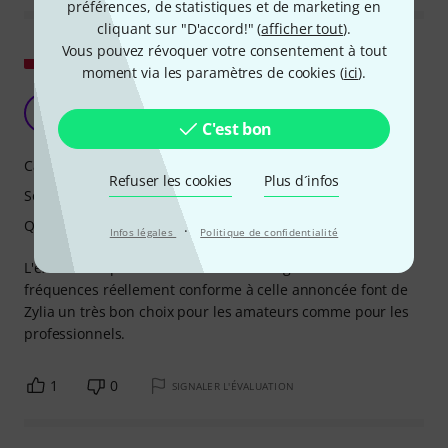
préférences, de statistiques et de marketing en
cliquant sur "D'accord!" (
afficher tout
).
Vous pouvez révoquer votre consentement à tout
Afficher l'original
moment via les paramètres de cookies (
ici
).
Zylia est géniale !
B
Barte 13.11.2023
C'est bon
Caractéristiques
Refuser les cookies
Plus d´infos
Son
Qualité de fabrication
·
Infos légales
Politique de confidentialité
L'excellente qualité de fabrication et la gamme de
fréquences réellement conforme à celle annoncée font de
Zylia un très bon choix pour les amateurs comme pour les
professionnels.
1
0
SIGNALER L'ÉVALUATION