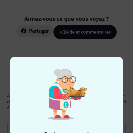
Aimez-vous ce que vous voyez ?
Partager
Aide et commentaires
Newsletters Thomann
Abonnez-vous à la newsletter Thomann et, avec un peu de
chance, gagnez l'un des 50 bons d'achat d'une valeur de 50
€ chacun!
Articles inspirants
Deals
Aperçus Thomann
Adresse e-mail
*