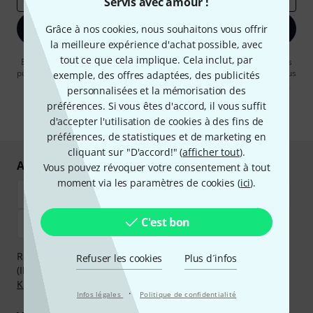
Servis avec amour !
S'inscrire maintenant
Grâce à nos cookies, nous souhaitons vous offrir
la meilleure expérience d'achat possible, avec
tout ce que cela implique. Cela inclut, par
En cliquant sur "S'inscrire maintenant", vous acceptez de recevoir des
publicités par e-mail. La désinscription est possible à tout moment. Vous
exemple, des offres adaptées, des publicités
pouvez trouver plus d'informations à ce sujet dans notre
Politique de
personnalisées et la mémorisation des
confidentialité
.
préférences. Si vous êtes d'accord, il vous suffit
* Requis
d'accepter l'utilisation de cookies à des fins de
préférences, de statistiques et de marketing en
cliquant sur "D'accord!" (
afficher tout
).
Achetez et payez en toute sécurité
Vous pouvez révoquer votre consentement à tout
moment via les paramètres de cookies (
ici
).
C'est bon
Réglez de manière sûre et sécurisée par Virement
Refuser les cookies
Plus d´infos
(IBAN/BIC), PayPal, Amazon Pay,
Klarna Payer Maintenant
,
Klarna Payer en 3 fois
ou Carte de crédit.
·
Infos légales
Politique de confidentialité