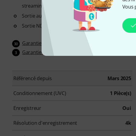
streaming
Vous 
Sortie audio (mini Jack 3,5 mm): pour enceintes ex
Sortie NDI: sortie sans fil sur réseaux IP pour les ap
Garantie 30 jours satisfait ou remboursé
30
Garantie 3 ans Thomann
3
Référencé depuis
Mars 2025
Conditionnement (UVC)
1 Pièce(s)
Enregistreur
Oui
Résolution d'enregistrement
4k