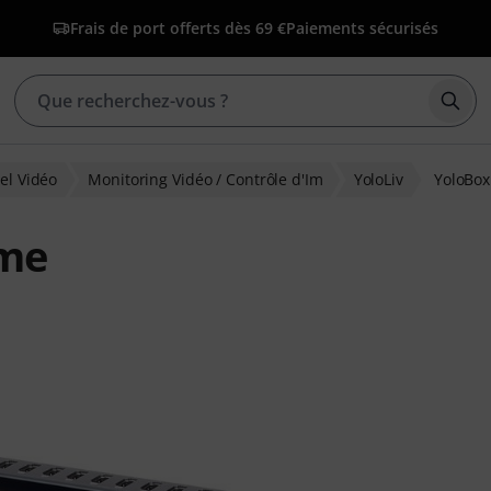
Frais de port offerts dès 69 €
Paiements sécurisés
Déma
el Vidéo
Monitoring Vidéo / Contrôle d'Im
YoloLiv
YoloBox
eme
ns clients