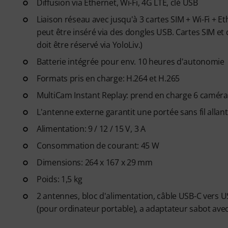
Diffusion via Ethernet, Wi-Fi, 4G LTE, clé USB
Liaison réseau avec jusqu'à 3 cartes SIM + Wi-Fi + 
peut être inséré via des dongles USB. Cartes SIM et 
doit être réservé via YoloLiv.)
Batterie intégrée pour env. 10 heures d'autonomie
Formats pris en charge: H.264 et H.265
MultiCam Instant Replay: prend en charge 6 camér
L'antenne externe garantit une portée sans fil allan
Alimentation: 9 / 12 / 15 V, 3 A
Consommation de courant: 45 W
Dimensions: 264 x 167 x 29 mm
Poids: 1,5 kg
2 antennes, bloc d'alimentation, câble USB-C vers U
(pour ordinateur portable), a adaptateur sabot avec 