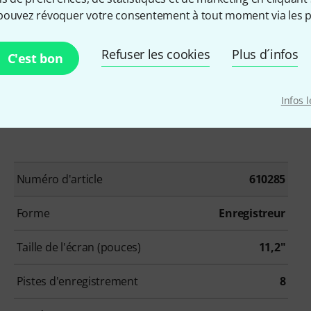
pouvez révoquer votre consentement à tout moment via les p
ternes ou monitoring audio
Refuser les cookies
Plus d´infos
C'est bon
pareils et flux de travail compatibles
Infos 
Numéro d'article
610285
Forme
Enregistreur
Taille de l'écran (pouces)
11,2"
Pistes d'enregistrement
8