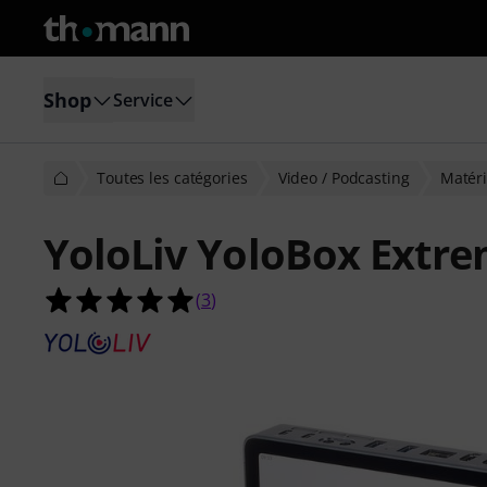
Shop
Service
Toutes les catégories
Video / Podcasting
Matéri
YoloLiv YoloBox Extr
5.0 étoiles sur 5 d'après 3 évaluatio
(
3
)