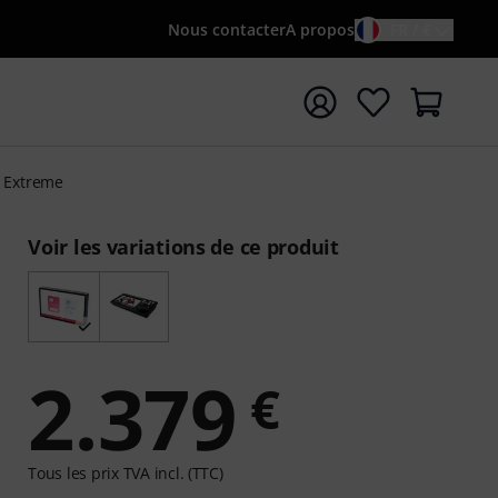
Nous contacter
A propos
FR / €
rrer la recherche avec le terme de recherche {searchTerm
 Extreme
Voir les variations de ce produit
2.379
€
Tous les prix TVA incl. (TTC)