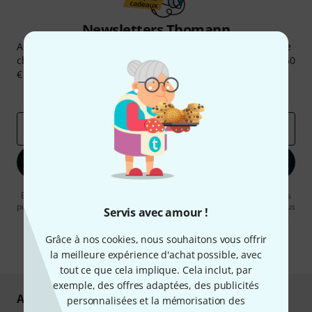
Newsletters Thomann
Abonnez-vous à la newsletter Thomann et, avec un peu de
chance, gagnez l'un des 50 bons d'achat d'une valeur de 50
€ chacun!
Articles inspirants
Deals
Aperçus Thomann
Adresse e-mail
*
S'inscrire maintenant
En cliquant sur "S'inscrire maintenant", vous acceptez de recevoir des
publicités par e-mail. La désinscription est possible à tout moment. Vous
Servis avec amour !
pouvez trouver plus d'informations à ce sujet dans notre
Politique de
confidentialité
.
Grâce à nos cookies, nous souhaitons vous offrir
* Requis
la meilleure expérience d'achat possible, avec
tout ce que cela implique. Cela inclut, par
exemple, des offres adaptées, des publicités
Achetez et payez en toute sécurité
personnalisées et la mémorisation des