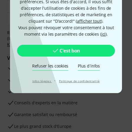
préférences. Si vous êtes d'accord, il vous suffit
d'accepter l'utilisation de cookies à des fins de
préférences, de statistiques et de marketing en
cliquant sur "D'accord!" (
afficher tout
).
Vous pouvez révoquer votre consentement à tout
Réglez de manière sûre et sécurisée par Virement
moment via les paramètres de cookies (
ici
).
(IBAN/BIC), PayPal, Amazon Pay,
Klarna Payer Maintenant
,
Klarna Payer en 3 fois
ou Carte de crédit.
C'est bon
Vos avantages
Refuser les cookies
Plus d´infos
Ga­ran­tie Thomann 3 ans
Garantie 30 jours satisfait ou remboursé
·
Infos légales
Politique de confidentialité
Service de réparation
Conseils d'experts en la matière
Garantie satisfait ou remboursé
Le plus grand stock d'Europe