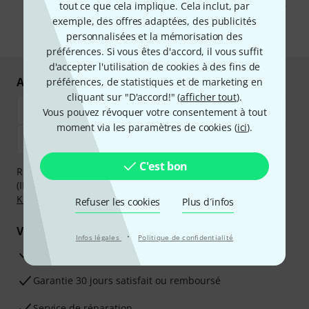
pouvez trouver plus d'informations à ce sujet dans notre
Politique de
tout ce que cela implique. Cela inclut, par
confidentialité
.
exemple, des offres adaptées, des publicités
* Requis
personnalisées et la mémorisation des
préférences. Si vous êtes d'accord, il vous suffit
d'accepter l'utilisation de cookies à des fins de
Achetez et payez en toute sécurité
préférences, de statistiques et de marketing en
cliquant sur "D'accord!" (
afficher tout
).
Vous pouvez révoquer votre consentement à tout
moment via les paramètres de cookies (
ici
).
C'est bon
Réglez de manière sûre et sécurisée par Virement
(IBAN/BIC), PayPal, Amazon Pay,
Klarna Payer Maintenant
,
Klarna Payer en 3 fois
ou Carte de crédit.
Refuser les cookies
Plus d´infos
Vos avantages
·
Infos légales
Politique de confidentialité
Ga­ran­tie Thomann 3 ans
Garantie 30 jours satisfait ou remboursé
Service de réparation