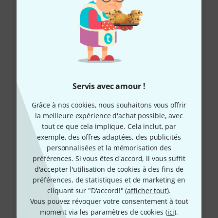
+33-176548596
Notre service client est à votre disposition pour
répondre à toutes vos questions et résoudre
d'éventuels problèmes après achat.
Préparer le numéro client
Servis avec amour !
Horaires d'ouverture (CEST - Heure
d'été d'Europe centrale)
Grâce à nos cookies, nous souhaitons vous offrir
la meilleure expérience d'achat possible, avec
tout ce que cela implique. Cela inclut, par
Demander un rappel téléphonique
exemple, des offres adaptées, des publicités
personnalisées et la mémorisation des
Plus d'options de contact
préférences. Si vous êtes d'accord, il vous suffit
d'accepter l'utilisation de cookies à des fins de
Retourner un produit
préférences, de statistiques et de marketing en
cliquant sur "D'accord!" (
afficher tout
).
Tous les interlocuteurs
Vous pouvez révoquer votre consentement à tout
moment via les paramètres de cookies (
ici
).