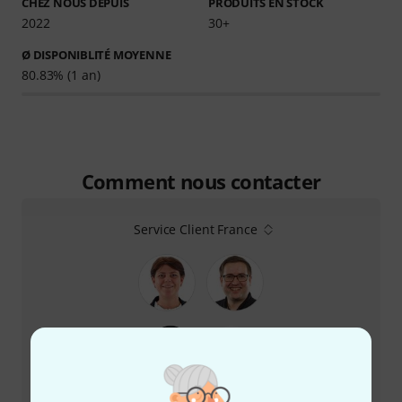
CHEZ NOUS DEPUIS
PRODUITS EN STOCK
2022
30+
Ø DISPONIBLITÉ MOYENNE
80.83% (1 an)
Comment nous contacter
Service Client France