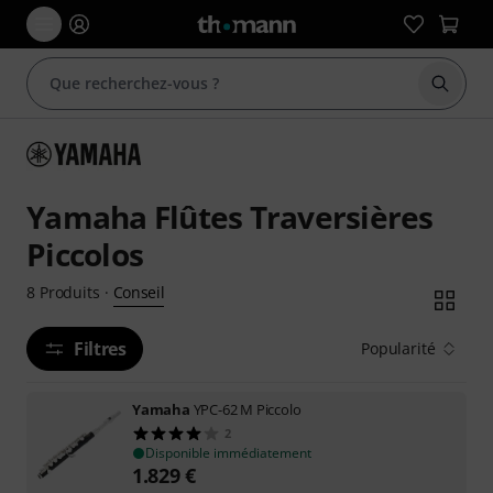
Démarr
Yamaha Flûtes Traversières
Piccolos
Conseil
8
Produits
·
Filtres
Popularité
Yamaha
YPC-62 M Piccolo
2
Disponible immédiatement
1.829
€