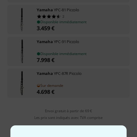
Yamaha
YPC-81 Piccolo
2
Disponible immédiatement
3.459
€
Yamaha
YPC-91 Piccolo
Disponible immédiatement
7.998
€
Yamaha
YPC-87R Piccolo
Sur demande
4.698
€
Envoi gratuit à partir de 69 €
Les prix sont indiqués avec TVA comprise