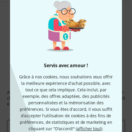
Aimez-vous ce que vous voyez ?
Partager
Aide et commentaires
Servis avec amour !
Grâce à nos cookies, nous souhaitons vous offrir
la meilleure expérience d'achat possible, avec
Newsletters Thomann
tout ce que cela implique. Cela inclut, par
Abonnez-vous à la newsletter Thomann et, avec un peu de
exemple, des offres adaptées, des publicités
chance, gagnez l'un des 50 bons d'achat d'une valeur de 50
personnalisées et la mémorisation des
€ chacun!
préférences. Si vous êtes d'accord, il vous suffit
Articles inspirants
Deals
Aperçus Thomann
d'accepter l'utilisation de cookies à des fins de
préférences, de statistiques et de marketing en
Adresse e-mail
*
cliquant sur "D'accord!" (
afficher tout
).